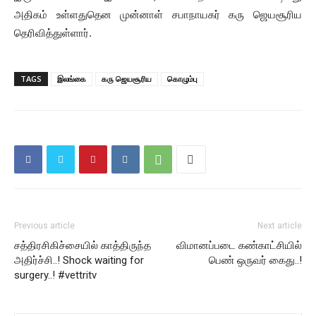
அதிகம் உள்ளதுதென முன்னாள் சபாநாயகர் கரு ஜெயசூரிய
தெரிவித்துள்ளார்.
TAGS
இலங்கை
கரு ஜெயசூரிய
கொழும்பு
Previous article
Next article
சத்திரசிகிச்சையில் காத்திருந்த
விமானப்படை கண்காட்சியில்
அதிர்ச்சி..! Shock waiting for
பெண் ஒருவர் கைது..!
surgery..! #vettritv