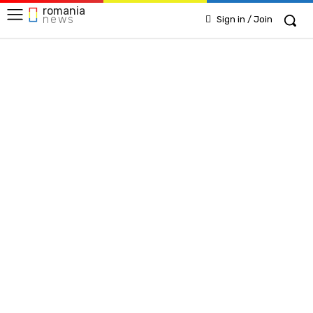
romania
news
Sign in / Join