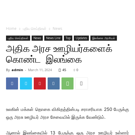
Home
புதிய செய்திகள்
News
புதிய செய்திகள்
News
News Line
Top
Updates
இலங்கை அரசியல்
அதிக அரச ஊழியர்களைக்
கொண்ட இலங்கை
By
admin
-
March 11, 2024
45
0
உலகின் மக்கள் தொகை விகிதத்தின்படி சராசரியாக 250 பேருக்கு
ஒரு அரசு ஊழியர் அரச சேவையில் இருக்க வேண்டும்.
ஆனால் இலங்கையில் 13 பேருக்கு ஒரு அரச ஊழியர் உள்ளார்