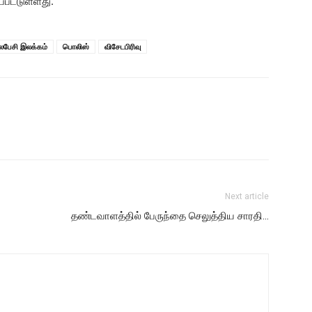
பட்டுள்ளது.
ேசி இலக்கம்
பொலிஸ்
விசேடபிரிவு
Next article
தண்டவாளத்தில் பேருந்தை செலுத்திய சாரதி…