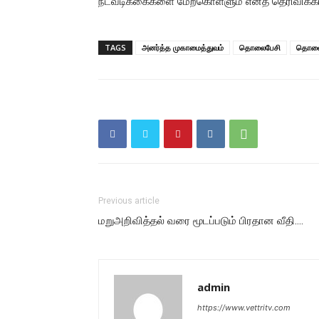
நடவடிக்கைகளை மேற்கொள்ளும் எனத் தெரிவிக்கப்
TAGS
அனர்த்த முகாமைத்துவம்
தொலைபேசி
தொலைப
Previous article
மறுஅறிவித்தல் வரை மூடப்படும் பிரதான வீதி….
admin
https://www.vettritv.com