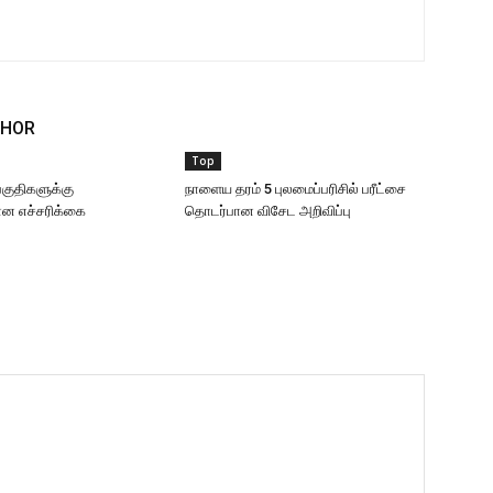
THOR
Top
 பகுதிகளுக்கு
நாளைய தரம் 5 புலமைப்பரிசில் பரீட்சை
 எச்சரிக்கை
தொடர்பான விசேட அறிவிப்பு