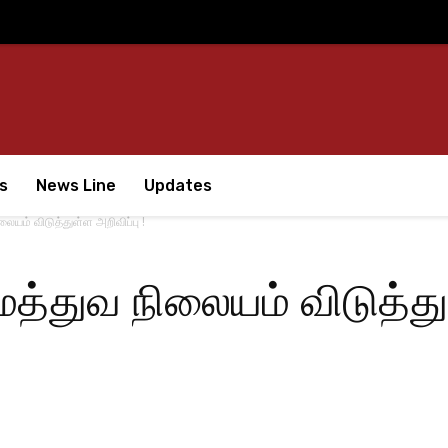
s
News Line
Updates
யம் விடுத்துள்ள அறிவிப்பு !
்துவ நிலையம் விடுத்துள