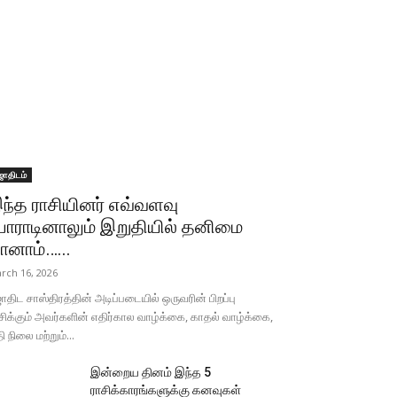
ோதிடம்
ந்த ராசியினர் எவ்வளவு
ோராடினாலும் இறுதியில் தனிமை
ானாம்…...
rch 16, 2026
திட சாஸ்திரத்தின் அடிப்படையில் ஒருவரின் பிறப்பு
சிக்கும் அவர்களின் எதிர்கால வாழ்க்கை, காதல் வாழ்க்கை,
தி நிலை மற்றும்...
இன்றைய தினம் இந்த 5
ராசிக்காரங்களுக்கு கனவுகள்