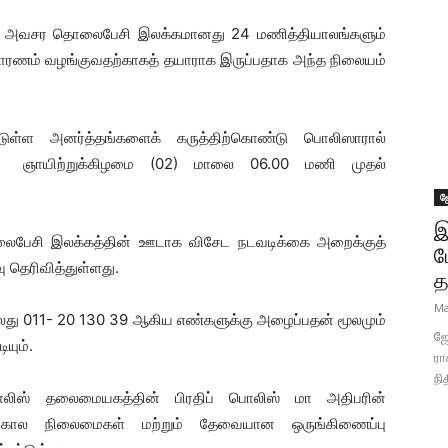
்ற அவசர தொலைபேசி இலக்கமானது 24 மணித்தியாலங்களும்
 நிவாரணம் வழங்குவதற்காகத் தயாராக இருப்பதாக அந்த நிலையம்
்டுள்ள அனர்த்தங்களைக் கருத்திற்கொண்டு பொலிஸாரால்
்று ஞாயிற்றுக்கிழமை (02) மாலை 06.00 மணி முதல்
ஜ
இ
ைபேசி இலக்கத்தின் ஊடாக விசேட நடவடிக்கை அறைக்குத்
ப
 தெரிவித்துள்ளது.
த
Ma
ல்லது 011- 20 130 39 ஆகிய எண்களுக்கு அழைப்பதன் மூலமும்
ஜோ
யும்.
ரா
நி
ிஸ் தலைமையகத்தின் பிரதிப் பொலிஸ் மா அதிபரின்
சரகால நிலைமைகள் மற்றும் தேவையான ஒருங்கிணைப்பு