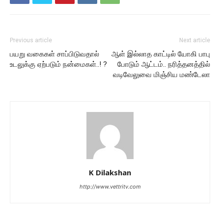
Previous article
Next article
பயறு வகைகள் சாப்பிடுவதால்
ஆள் இல்லாத காட்டில் யோகி பாபு
உடலுக்கு ஏற்படும் நன்மைகள்..! ?
போடும் ஆட்டம்.. நரித்தனத்தில்
வடிவேலுவை மிஞ்சிய மண்டேலா
K Dilakshan
http://www.vettritv.com