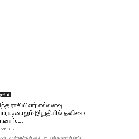
ோதிடம்
ந்த ராசியினர் எவ்வளவு
ோராடினாலும் இறுதியில் தனிமை
ானாம்…...
rch 16, 2026
திட சாஸ்திரத்தின் அடிப்படையில் ஒருவரின் பிறப்பு