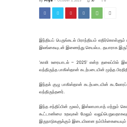
By
Priya
-
October 3, 2025
50
0
இந்தியப் பெருங்கடல் பிராந்தியம் எதிர்கொள்ளு
இலங்கையுடன் இணைந்து செயல்பட தயாராக இருப்ப
‘காலி உரையாடல் – 2025’ என்ற தலைப்பில் இலங
வந்திருந்த பாகிஸ்தான் கடற்படையின் மூத்த பிரதிந
இந்தக் குழு பாகிஸ்தான் கடற்படையின் கடலோரப்
வந்திருந்தனர்.
இந்த சந்திப்பின் மூலம், இஸ்லாமாபாத் மற்றும் 
கூட்டாண்மை உறவுகள் மேலும் வலுப்பெறுவதாகவும்
இருநாடுகளுக்கும் இடையிலான நம்பிக்கையையும் ஒத