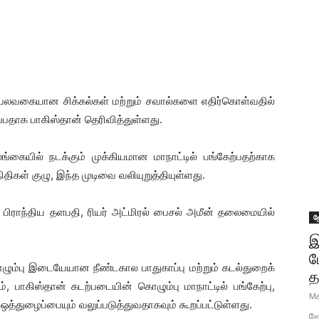
ம் பலவகையான சிக்கல்கள் மற்றும் சவால்களை எதிர்கொள்வதில்
தாக பாகிஸ்தான் தெரிவித்துள்ளது.
்கையில் நடக்கும் முக்கியமான மாநாட்டில் பங்கேற்பதற்காக
ிதிகள் குழு, இந்த முடிவை வலியுறுத்தியுள்ளது.
 பிராந்திய தளபதி, ரியர் அட்மிரல் பைசல் அமீன் தலைமையில்
ஜ
இ
ப
கொழும்பு இடையேயான நீண்டகால பாதுகாப்பு மற்றும் கடல்துறைக்
த
, பாகிஸ்தான் கடற்படையின் கொழும்பு மாநாட்டில் பங்கேற்பு,
Ma
்துழைப்பையும் வலுப்படுத்துவதாகவும் கூறப்பட்டுள்ளது.
ஜோ