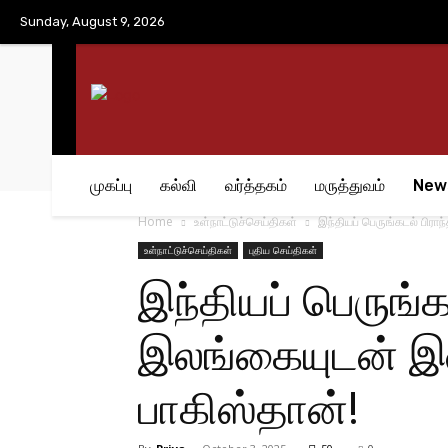
No menu items!
Sunday, August 9, 2026
முகப்பு
கல்வி
வர்த்தகம்
மருத்துவம்
New
Home
உள்நாட்டுச்செய்திகள்
இந்தியப் பெருங்கடல் பிர
உள்நாட்டுச்செய்திகள்
புதிய செய்திகள்
இந்தியப் பெருங்
இலங்கையுடன் இ
பாகிஸ்தான்!