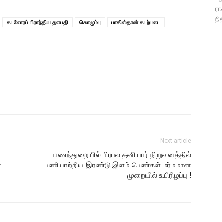
ரா
நி
கடலோரப் பிராந்திய தளபதி
கொழும்பு
பாகிஸ்தான் கடற்படை
Next article
பாணந்துறையில் பிரபல தனியார் நிறுவனத்தில்
்
பணியாற்றிய இரண்டு இளம் பெண்கள் மர்மமான
முறையில் உயிரிழப்பு !