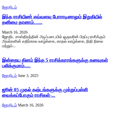
ஜோதிடம்
இந்த ராசியினர் எவ்வளவு போராடினாலும் இறுதியில்
தனிமை தானாம்…...
March 16, 2026
ஜோதிட சாஸ்திரத்தின் அடிப்படையில் ஒருவரின் பிறப்பு ராசிக்கும்
அவர்களின் எதிர்கால வாழ்க்கை, காதல் வாழ்க்கை, நிதி நிலை
மற்றும்...
இன்றைய தினம் இந்த 5 ராசிக்காரங்களுக்கு கனவுகள்
பலிக்குமாம்.....
ஜோதிடம்
June 3, 2025
ஜூன் 05 முதல் கஷ்டங்களுக்கு முற்றுப்புள்ளி
வைக்கப்போகும் ராசிகள்-...
ஜோதிடம்
March 16, 2026