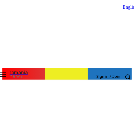
Engli
romania
news
Sign in / Join