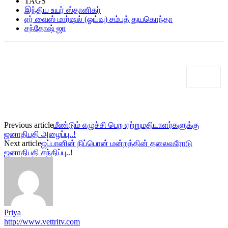
TAGS
இந்திய உயர் ஸ்தானிகர்
ஏர் வைஸ் மார்ஷல் (ஓய்வு) சம்பத் துயகொந்தா
சந்தோஷ் ஜா
Previous article
மீண்டும் எழுச்சி பெற ஏற்றுமதியாளர்களுக்கு
ஜனாதிபதி அழைப்பு..!
Next article
ஜப்பானின் நிப்பொன் மன்றத்தின் தலைவரோடு
ஜனாதிபதி சந்திப்பு..!
Priya
http://www.vettritv.com