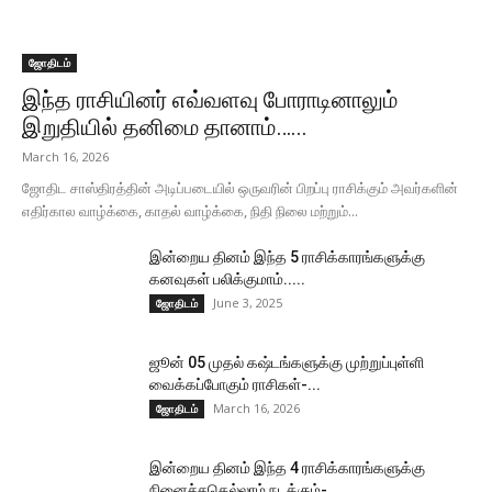
ஜோதிடம்
இந்த ராசியினர் எவ்வளவு போராடினாலும்
இறுதியில் தனிமை தானாம்…...
March 16, 2026
ஜோதிட சாஸ்திரத்தின் அடிப்படையில் ஒருவரின் பிறப்பு ராசிக்கும் அவர்களின்
எதிர்கால வாழ்க்கை, காதல் வாழ்க்கை, நிதி நிலை மற்றும்...
இன்றைய தினம் இந்த 5 ராசிக்காரங்களுக்கு
கனவுகள் பலிக்குமாம்.....
June 3, 2025
ஜோதிடம்
ஜூன் 05 முதல் கஷ்டங்களுக்கு முற்றுப்புள்ளி
வைக்கப்போகும் ராசிகள்-...
March 16, 2026
ஜோதிடம்
இன்றைய தினம் இந்த 4 ராசிக்காரங்களுக்கு
நினைச்சதெல்லாம் நடக்கும்-...