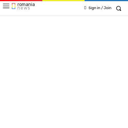
romania
news
Sign in / Join