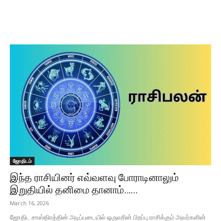
ஜோதிடம்
இந்த ராசியினர் எவ்வளவு போராடினாலும்
இறுதியில் தனிமை தானாம்…...
March 16, 2026
ஜோதிட சாஸ்திரத்தின் அடிப்படையில் ஒருவரின் பிறப்பு ராசிக்கும் அவர்களின்