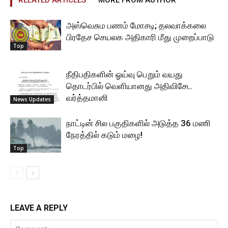
RELATED ARTICLES
MORE FROM AUTHOR
அஸ்வெசும பணம் மோசடி; தலவாக்கலை
பிரதேச செயலக அதிகாரி மீது முறைப்பாடு
Top
நீதிபதிகளின் ஓய்வு பெறும் வயது
தொடர்பில் வெளியானது அதிவிசேட
வர்த்தமானி
News Updates
நாட்டின் சில பகுதிகளில் அடுத்த 36 மணி
நேரத்தில் கடும் மழை!
Top
LEAVE A REPLY