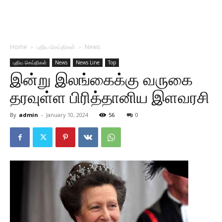
Home
புதிய செய்திகள்
News
புதிய செய்திகள்
News
News Line
Top
இன்று இலங்கைக்கு வருகை
தரவுள்ள பிரித்தானிய இளவரசி
By
admin
-
January 10, 2024
56
0