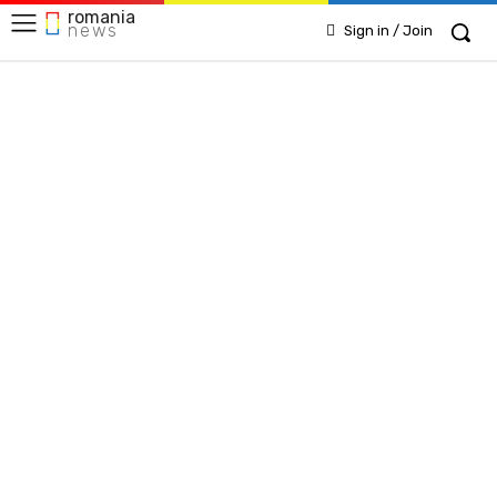
romania
news
Sign in / Join