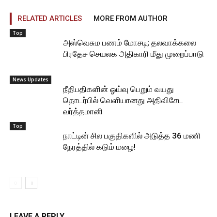
RELATED ARTICLES
MORE FROM AUTHOR
Top
அஸ்வெசும பணம் மோசடி; தலவாக்கலை
பிரதேச செயலக அதிகாரி மீது முறைப்பாடு
News Updates
நீதிபதிகளின் ஓய்வு பெறும் வயது
தொடர்பில் வெளியானது அதிவிசேட
வர்த்தமானி
Top
நாட்டின் சில பகுதிகளில் அடுத்த 36 மணி
நேரத்தில் கடும் மழை!
LEAVE A REPLY