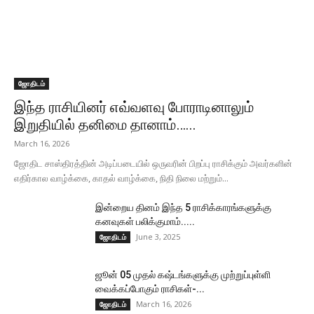
ஜோதிடம்
இந்த ராசியினர் எவ்வளவு போராடினாலும்
இறுதியில் தனிமை தானாம்…...
March 16, 2026
ஜோதிட சாஸ்திரத்தின் அடிப்படையில் ஒருவரின் பிறப்பு ராசிக்கும் அவர்களின்
எதிர்கால வாழ்க்கை, காதல் வாழ்க்கை, நிதி நிலை மற்றும்...
இன்றைய தினம் இந்த 5 ராசிக்காரங்களுக்கு
கனவுகள் பலிக்குமாம்.....
June 3, 2025
ஜோதிடம்
ஜூன் 05 முதல் கஷ்டங்களுக்கு முற்றுப்புள்ளி
வைக்கப்போகும் ராசிகள்-...
March 16, 2026
ஜோதிடம்