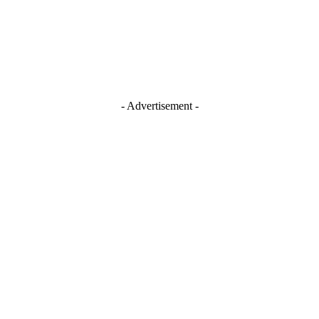
TikTok
Youtube
- Advertisement -