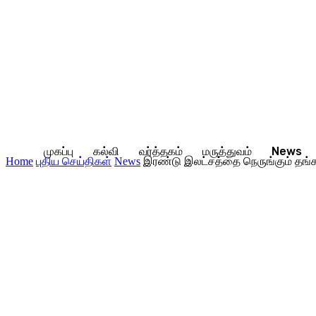
முகப்பு
கல்வி
வர்த்தகம்
மருத்துவம்
News
Home
புதிய செய்திகள்
News
இரண்டு இலட்சத்தை நெருங்கும் தங்