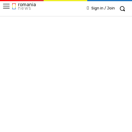
romania
news
Sign in / Join