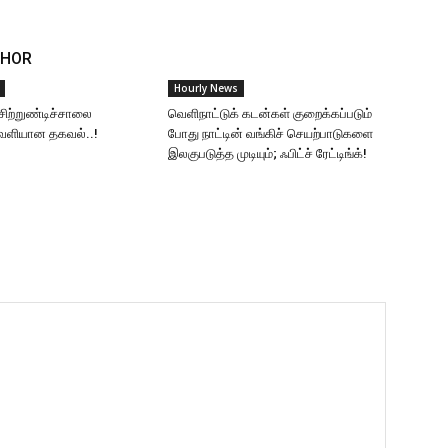
THOR
Hourly News
சிற்றுண்டிச்சாலை
வெளிநாட்டுக் கடன்கள் குறைக்கப்படும்
வெளியான தகவல்..!
போது நாட்டின் வங்கிச் செயற்பாடுகளை
இலகுபடுத்த முடியும்; ஃபிட்ச் ரேட்டிங்க்!