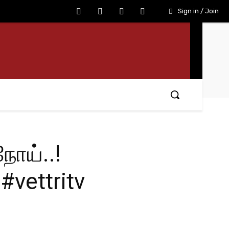
Sign in / Join
ோய்..!
 #vettritv