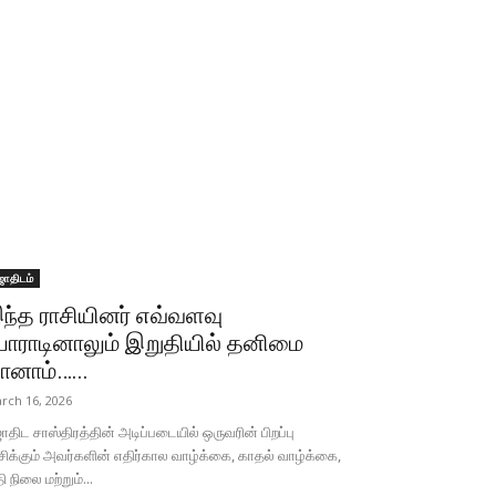
ோதிடம்
ந்த ராசியினர் எவ்வளவு
ோராடினாலும் இறுதியில் தனிமை
ானாம்…...
rch 16, 2026
திட சாஸ்திரத்தின் அடிப்படையில் ஒருவரின் பிறப்பு
சிக்கும் அவர்களின் எதிர்கால வாழ்க்கை, காதல் வாழ்க்கை,
தி நிலை மற்றும்...