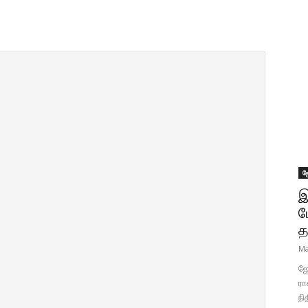
ஜ
இ
ப
த
Ma
ஜோ
ரா
நி