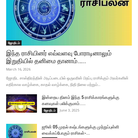
ஜோதிடம்
இந்த ராசியினர் எவ்வளவு போராடினாலும்
இறுதியில் தனிமை தானாம்…...
March 16, 2026
ஜோதிட சாஸ்திரத்தின் அடிப்படையில் ஒருவரின் பிறப்பு ராசிக்கும் அவர்களின்
எதிர்கால வாழ்க்கை, காதல் வாழ்க்கை, நிதி நிலை மற்றும்...
இன்றைய தினம் இந்த 5 ராசிக்காரங்களுக்கு
கனவுகள் பலிக்குமாம்.....
June 3, 2025
ஜோதிடம்
ஜூன் 05 முதல் கஷ்டங்களுக்கு முற்றுப்புள்ளி
வைக்கப்போகும் ராசிகள்-...