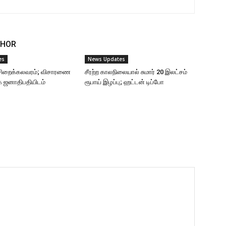
THOR
es
News Updates
ு சிறைக்கலவரம்; விசாரணை
சீரற்ற காலநிலையால் சுமார் 20 இலட்சம்
ை ஜனாதிபதியிடம்
ரூபாய் இழப்பு; ஹட்டன் டிப்போ