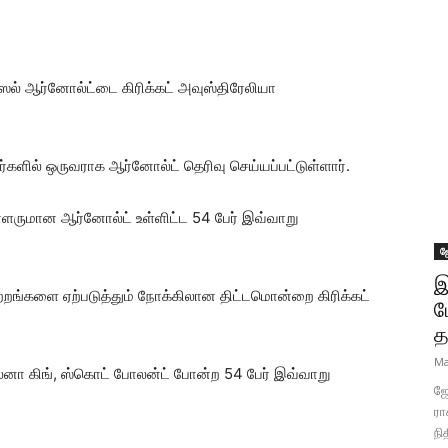
 ரஸல் ஆர்னோல்ட்டை கிரிக்கட் அவுஸ்திரேலியா
ர்களில் ஒருவராக ஆர்னோல்ட் தெரிவு செய்யப்பட்டுள்ளார்.
யாளருமான ஆர்னோல்ட் உள்ளிட்ட 54 பேர் இவ்வாறு
ஜ
இ
ற்றங்களை ஏற்படுத்தும் நோக்கிலான திட்டமொன்றை கிரிக்கட்
ப
த
Ma
லெனா கிங், ஸ்கொட் போலன்ட் போன்ற 54 பேர் இவ்வாறு
ஜோ
ரா
நி