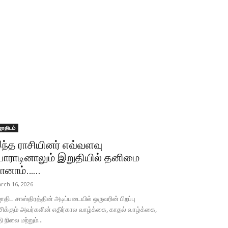
ோதிடம்
ந்த ராசியினர் எவ்வளவு
ோராடினாலும் இறுதியில் தனிமை
ானாம்…...
rch 16, 2026
திட சாஸ்திரத்தின் அடிப்படையில் ஒருவரின் பிறப்பு
சிக்கும் அவர்களின் எதிர்கால வாழ்க்கை, காதல் வாழ்க்கை,
தி நிலை மற்றும்...