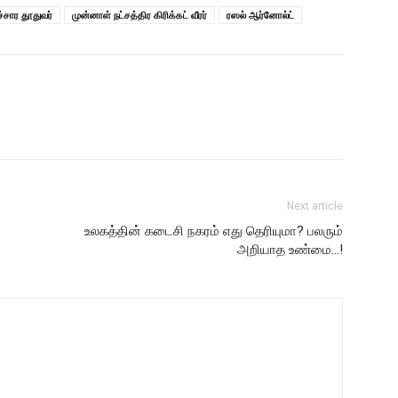
்சார தூதுவர்
முன்னாள் நட்சத்திர கிரிக்கட் வீரர்
ரஸல் ஆர்னோல்ட்
Next article
உலகத்தின் கடைசி நகரம் எது தெரியுமா? பலரும்
அறியாத உண்மை…!