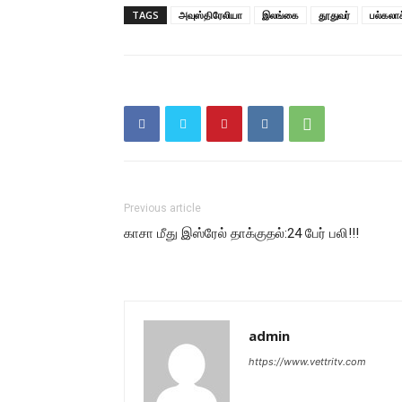
TAGS
அவுஸ்திரேலியா
இலங்கை
தூதுவர்
பல்கலாச
Previous article
காசா மீது இஸ்ரேல் தாக்குதல்:24 பேர் பலி!!!
admin
https://www.vettritv.com