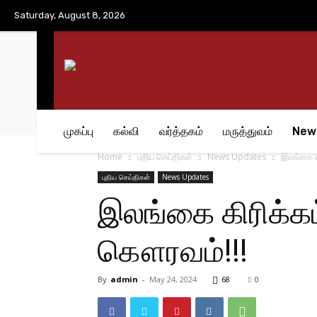
No menu items!
Saturday, August 8, 2026
முகப்பு
கல்வி
வர்த்தகம்
மருத்துவம்
New
Home
புதிய செய்திகள்
News Updates
இலங்கை கி
புதிய செய்திகள்
News Updates
இலங்கை கிரிக்கட
கௌரவம்!!!
By
admin
-
May 24, 2024
68
0