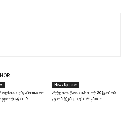
THOR
es
News Updates
ு சிறைக்கலவரம்; விசாரணை
சீரற்ற காலநிலையால் சுமார் 20 இலட்சம்
ை ஜனாதிபதியிடம்
ரூபாய் இழப்பு; ஹட்டன் டிப்போ