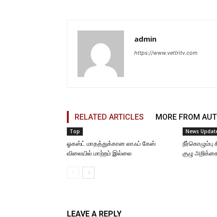
admin
https://www.vettritv.com
RELATED ARTICLES
MORE FROM AU
Top
News Updat
ஓகஸ்ட் மாதத்துக்கான லாஃப் கேஸ்
நீர்கொழும்ப
விலையில் மாற்றம் இல்லை
குழு அறிக்க
LEAVE A REPLY