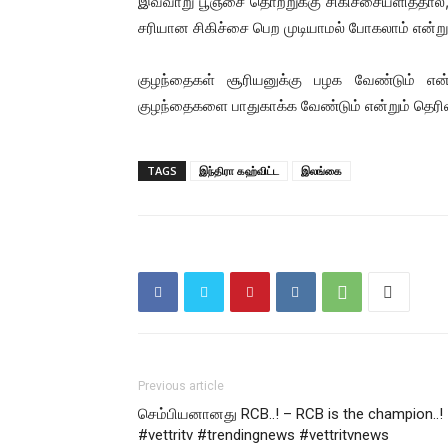
இவ்வாறு பூஞ்சை தொற்றுக்கு சிகிச்சையளித்தால், ப
சரியான சிகிச்சை பெற முடியாமல் போகலாம் என்றும்
குழந்தைகள் சூரியனுக்கு பழக வேண்டும் என
குழந்தைகளை பாதுகாக்க வேண்டும் என்றும் தெரிவி
TAGS
இந்திரா கஹ்விட்ட
இலங்கை
Previous article
செம்பியனானது RCB..! – RCB is the champion..!
#vettritv #trendingnews #vettritvnews