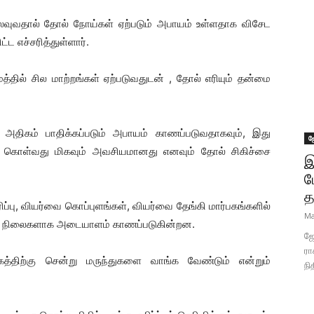
வுவதால் தோல் நோய்கள் ஏற்படும் அபாயம் உள்ளதாக விசேட
்ட எச்சரித்துள்ளார்.
த்தில் சில மாற்றங்கள் ஏற்படுவதுடன் , தோல் எரியும் தன்மை
அதிகம் பாதிக்கப்படும் அபாயம் காணப்படுவதாகவும், இது
ஜ
 கொள்வது மிகவும் அவசியமானது எனவும் தோல் சிகிச்சை
இ
ப
த
ப்பு, வியர்வை கொப்புளங்கள், வியர்வை தேங்கி மார்பகங்களில்
Ma
ு நிலைகளாக அடையாளம் காணப்படுகின்றன.
ஜோ
ரா
தகத்திற்கு சென்று மருந்துகளை வாங்க வேண்டும் என்றும்
நி