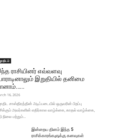
ோதிடம்
ந்த ராசியினர் எவ்வளவு
ோராடினாலும் இறுதியில் தனிமை
ானாம்…...
rch 16, 2026
திட சாஸ்திரத்தின் அடிப்படையில் ஒருவரின் பிறப்பு
சிக்கும் அவர்களின் எதிர்கால வாழ்க்கை, காதல் வாழ்க்கை,
தி நிலை மற்றும்...
இன்றைய தினம் இந்த 5
ராசிக்காரங்களுக்கு கனவுகள்