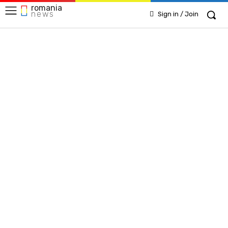
romania
news
Sign in / Join