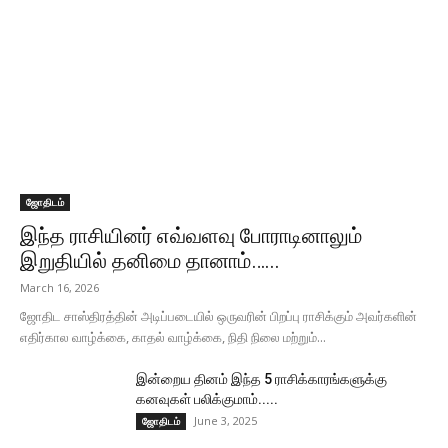
ஜோதிடம்
இந்த ராசியினர் எவ்வளவு போராடினாலும்
இறுதியில் தனிமை தானாம்…...
March 16, 2026
ஜோதிட சாஸ்திரத்தின் அடிப்படையில் ஒருவரின் பிறப்பு ராசிக்கும் அவர்களின்
எதிர்கால வாழ்க்கை, காதல் வாழ்க்கை, நிதி நிலை மற்றும்...
இன்றைய தினம் இந்த 5 ராசிக்காரங்களுக்கு
கனவுகள் பலிக்குமாம்.....
June 3, 2025
ஜோதிடம்