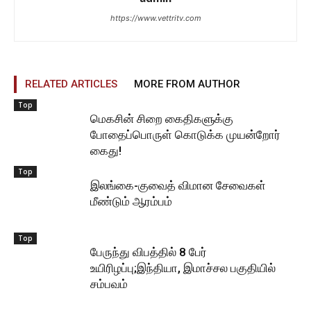
https://www.vettritv.com
RELATED ARTICLES
MORE FROM AUTHOR
Top
மெகசின் சிறை கைதிகளுக்கு
போதைப்பொருள் கொடுக்க முயன்றோர்
கைது!
Top
இலங்கை-குவைத் விமான சேவைகள்
மீண்டும் ஆரம்பம்
Top
பேருந்து விபத்தில் 8 பேர்
உயிரிழப்பு;இந்தியா, இமாச்சல பகுதியில்
சம்பவம்