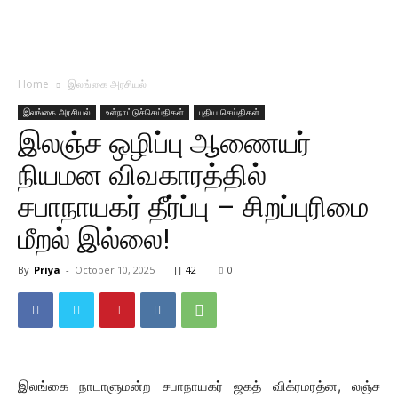
Home
இலங்கை அரசியல்
இலங்கை அரசியல்
உள்நாட்டுச்செய்திகள்
புதிய செய்திகள்
இலஞ்ச ஒழிப்பு ஆணையர்
நியமன விவகாரத்தில்
சபாநாயகர் தீர்ப்பு – சிறப்புரிமை
மீறல் இல்லை!
By
Priya
-
October 10, 2025
42
0
இலங்கை நாடாளுமன்ற சபாநாயகர் ஜகத் விக்ரமரத்ன, லஞ்ச