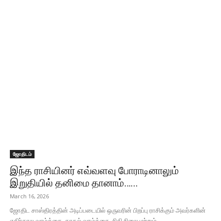
ஜோதிடம்
இந்த ராசியினர் எவ்வளவு போராடினாலும்
இறுதியில் தனிமை தானாம்…...
March 16, 2026
ஜோதிட சாஸ்திரத்தின் அடிப்படையில் ஒருவரின் பிறப்பு ராசிக்கும் அவர்களின்
எதிர்கால வாழ்க்கை, காதல் வாழ்க்கை, நிதி நிலை மற்றும்...