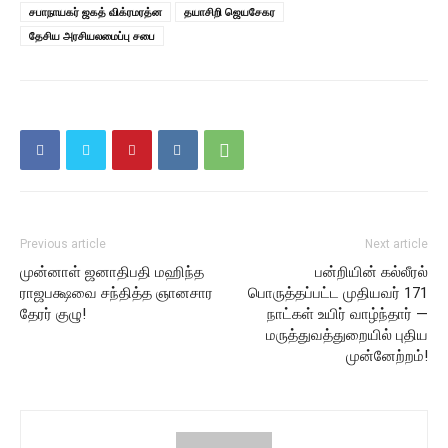
சபாநாயகர் ஜகத் விக்ரமரத்ன
தயாசிறி ஜெயசேகர
தேசிய அரசியலமைப்பு சபை
Previous article
Next article
முன்னாள் ஜனாதிபதி மஹிந்த
பன்றியின் கல்லீரல்
ராஜபக்ஷவை சந்தித்த ஞானசார
பொருத்தப்பட்ட முதியவர் 171
தேரர் குழு!
நாட்கள் உயிர் வாழ்ந்தார் —
மருத்துவத்துறையில் புதிய
முன்னேற்றம்!