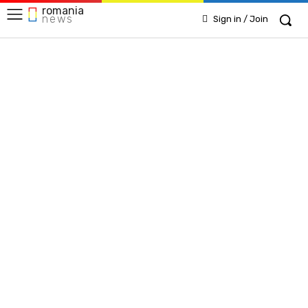
romania
news
Sign in / Join