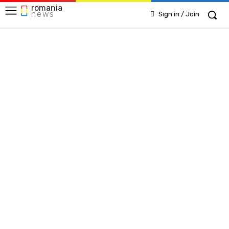
romania
news
Sign in / Join