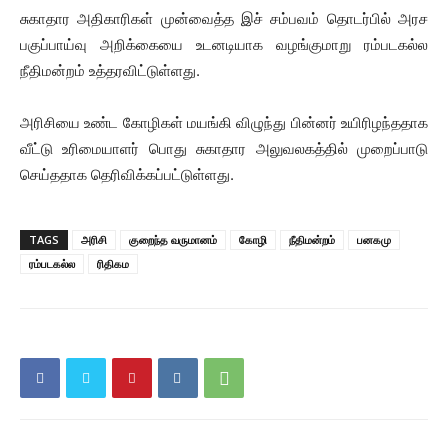
சுகாதார அதிகாரிகள் முன்வைத்த இச் சம்பவம் தொடர்பில் அரச
பகுப்பாய்வு அறிக்கையை உடனடியாக வழங்குமாறு ரம்படகல்ல
நீதிமன்றம் உத்தரவிட்டுள்ளது.
அரிசியை உண்ட கோழிகள் மயங்கி விழுந்து பின்னர் உயிரிழந்ததாக
வீட்டு உரிமையாளர் பொது சுகாதார அலுவலகத்தில் முறைப்பாடு
செய்ததாக தெரிவிக்கப்பட்டுள்ளது.
TAGS
அரிசி
குறைந்த வருமானம்
கோழி
நீதிமன்றம்
பனகமு
ரம்படகல்ல
ரிதிகம