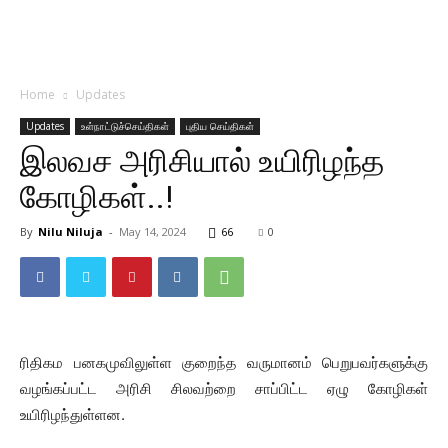
Home
Updates
Updates
உள்நாட்டுச்செய்திகள்
புதிய செய்திகள்
இலவச அரிசியால் உயிரிழந்த
கோழிகள்..!
By
Nilu Niluja
-
May 14, 2024
66
0
ரிதிகம பனகமுவிலுள்ள குறைந்த வருமானம் பெறுபவர்களுக்கு
வழங்கப்பட்ட அரிசி சிலவற்றை சாப்பிட்ட ஏழு கோழிகள்
உயிரிழந்துள்ளன.