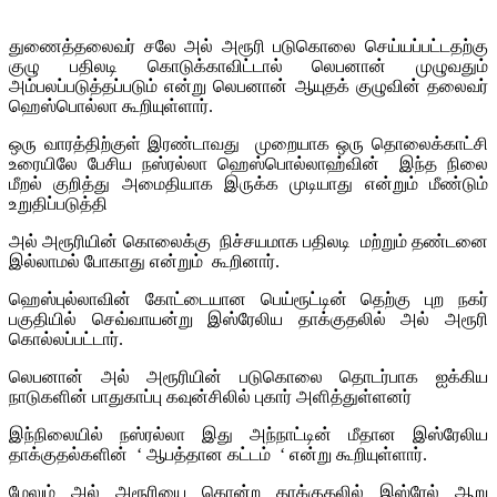
துணைத்தலைவர் சலே அல் அரூரி படுகொலை செய்யப்பட்டதற்கு
குழு பதிலடி கொடுக்காவிட்டால் லெபனான் முழுவதும்
அம்பலப்படுத்தப்படும் என்று லெபனான் ஆயுதக் குழுவின் தலைவர்
ஹெஸ்பொல்லா கூறியுள்ளார்.
ஒரு வாரத்திற்குள் இரண்டாவது முறையாக ஒரு தொலைக்காட்சி
உரையிலே பேசிய நஸ்ரல்லா ஹெஸ்பொல்லாஹ்வின் இந்த நிலை
மீறல் குறித்து அமைதியாக இருக்க முடியாது என்றும் மீண்டும்
உறுதிப்படுத்தி
அல் அரூரியின் கொலைக்கு நிச்சயமாக பதிலடி மற்றும் தண்டனை
இல்லாமல் போகாது என்றும் கூறினார்.
ஹெஸ்புல்லாவின் கோட்டையான பெய்ரூட்டின் தெற்கு புற நகர்
பகுதியில் செவ்வாயன்று இஸ்ரேலிய தாக்குதலில் அல் அரூரி
கொல்லப்பட்டார்.
லெபனான் அல் அரூரியின் படுகொலை தொடர்பாக ஐக்கிய
நாடுகளின் பாதுகாப்பு கவுன்சிலில் புகார் அளித்துள்ளனர்
இந்நிலையில் நஸ்ரல்லா இது அந்நாட்டின் மீதான இஸ்ரேலிய
தாக்குதல்களின் ‘ ஆபத்தான கட்டம் ‘ என்று கூறியுள்ளார்.
மேலும் அல் அரூரியை கொன்ற தாக்குதலில் இஸ்ரேல் ஆறு