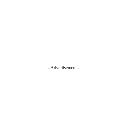
Blogger
Facebook
Instagram
TikTok
Youtube
- Advertisement -