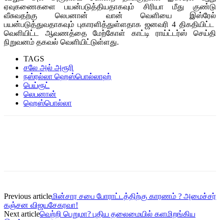
ஏவுகணைகளை பயன்படுத்தியதாகவும் சிரியா மீது குண்டு
வீசுவதற்கு லெபனான் வான் வெளியை இஸ்ரேல்
பயன்படுத்துவதாகவும் புகாரளித்துள்ளதாக ஜனவரி 4 திகதியிட்ட
வெளியிட்ட ஆவணத்தை மேற்கோள் காட்டி ராய்ட்டர்ஸ் செய்தி
நிறுவனம் தகவல் வெளியிட்டுள்ளது.
TAGS
சலே அல் அரூரி
நஸ்ரல்லா ஹெஸ்பொல்லாஹ்
பெய்ரூட்
லெபனான்
ஹெஸ்பொல்லா
Previous article
மின்சார சபை போராட்டத்திற்கு காரணம் ? அமைச்சர்
கஞ்சன விஜயசேகரவா!
Next article
வெற்றி பெறுமா? புதிய தலைமையில் களமிறங்கிய