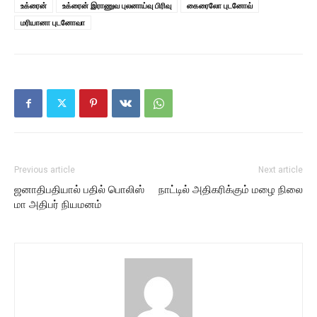
உக்ரைன்
உக்ரைன் இராணுவ புலனாய்வு பிரிவு
கைரைலோ புடனோவ்
மரியானா புடனோவா
Previous article
Next article
ஜனாதிபதியால் பதில் பொலிஸ்
நாட்டில் அதிகரிக்கும் மழை நிலை
மா அதிபர் நியமனம்