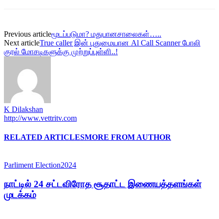
Previous article
மூடப்படுமா? மதுபானசாலைகள்…..
Next article
True caller இன் புதுமையான Al Call Scanner போலி
குரல் மோசடிகளுக்கு முற்றுப்புள்ளி..!
K Dilakshan
http://www.vettritv.com
RELATED ARTICLES
MORE FROM AUTHOR
Parliment Election2024
நாட்டில் 24 சட்டவிரோத சூதாட்ட இணையத்தளங்கள்
முடக்கம்