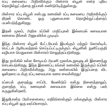
உப்பு சுவையை அதிகரிக்கும் மின்சார ஸ்பூன் என்ற புதிய
தொழில்நுட்பத்தை ஜப்பான் கண்டுபிடித்துள்ளது.
மின்சார உப்பு ஸ்பூன் என்பது உணவின் உப்பு சுவையை அதிகரிக்கும்
திறன் கொண்ட ஒரு புதுமையான தொழில்நுட்பத்தைப்
பயன்படுத்துகிறது.
இதன் மூலம், அதிக உப்பின் பாதிப்புகள் இல்லாமல் சுவையான
உணவை நீங்கள் அனுபவிக்க முடியும்.
இந்த மின்சார ஸ்பூன் பேட்டரியால் இயங்கும் மற்றும் பிளாஸ்டிக்,
மெட்டல் ஆகியவற்றால் செய்யப்பட்டிருக்கும். ஸ்பூனின் நுனிப்பகுதி
வழியாக மெதுவான மின்சாரம் செலுத்தப்படுகிறது.
இது நாக்கில் உள்ள சோடியம் அயனி மூலக்கூறுகளுடன் இணைந்து
செயல்படுகிறது. இந்த இணைப்பு உங்கள் உணவில் இருக்கும் உப்பின்
சுவையை அதிகரிக்கிறது, அது உண்மையில் இருப்பதை விட
ஒன்றரை மடங்கு உப்பு சுவையாக உணர வைக்கிறது!
உப்பைக் குறைத்து சாப்பிட வேண்டும் என்று நினைத்தாலும்,
குறைந்த உப்பு உணவுகள் சுவையாக இல்லை என்று பலர்
கருதுகின்றனர்.
இதுபோன்ற பிரச்சனையை எதிர்கொள்ளும் மக்களுக்கு மின்சார
உப்பு ஸ்பூன் ஒரு வரப்பிரசாதம்.