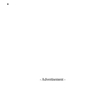
TERMS AND CONDITIONS
Stay Connected
Blogger
Facebook
Instagram
TikTok
Youtube
- Advertisement -