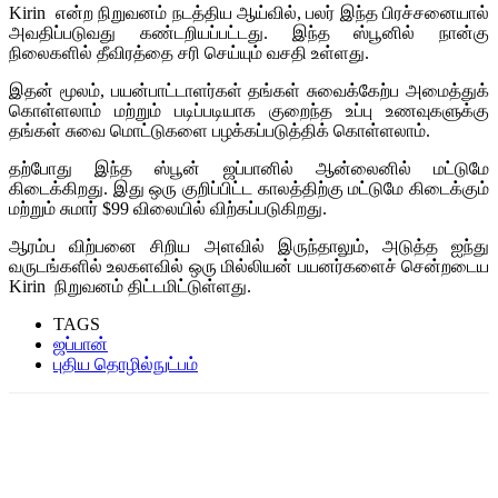
Kirin என்ற நிறுவனம் நடத்திய ஆய்வில், பலர் இந்த பிரச்சனையால்
அவதிப்படுவது கண்டறியப்பட்டது. இந்த ஸ்பூனில் நான்கு
நிலைகளில் தீவிரத்தை சரி செய்யும் வசதி உள்ளது.
இதன் மூலம், பயன்பாட்டாளர்கள் தங்கள் சுவைக்கேற்ப அமைத்துக்
கொள்ளலாம் மற்றும் படிப்படியாக குறைந்த உப்பு உணவுகளுக்கு
தங்கள் சுவை மொட்டுகளை பழக்கப்படுத்திக் கொள்ளலாம்.
தற்போது இந்த ஸ்பூன் ஜப்பானில் ஆன்லைனில் மட்டுமே
கிடைக்கிறது. இது ஒரு குறிப்பிட்ட காலத்திற்கு மட்டுமே கிடைக்கும்
மற்றும் சுமார் $99 விலையில் விற்கப்படுகிறது.
ஆரம்ப விற்பனை சிறிய அளவில் இருந்தாலும், அடுத்த ஐந்து
வருடங்களில் உலகளவில் ஒரு மில்லியன் பயனர்களைச் சென்றடைய
Kirin நிறுவனம் திட்டமிட்டுள்ளது.
TAGS
ஜப்பான்
புதிய தொழில்நுட்பம்