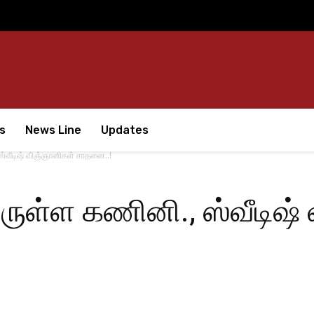
s
News Line
Updates
ஸ்வீடிஷ் விஞ்ஞானிகள் சாதனை..!
ிருள்ள கணினி., ஸ்வீடிஷ