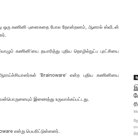
து ஒரு கணினி புனைகதை போல தோன்றலாம், ஆனால் ஸ்வீடன்
ர்.
‘வாழும் கணினி’யை தயாரித்து புதிய தொழில்நுட்ப புரட்சியை
 ஆராய்ச்சியாளர்கள் ‘Brainoware’ என்ற புதிய கணினியை
ஜ
இ
ப
ன்பொருளையும் இணைத்து உருவாக்கப்பட்டது.
த
Ma
ஜோ
ரா
are என்று பெயரிட்டுள்ளனர்.
நி