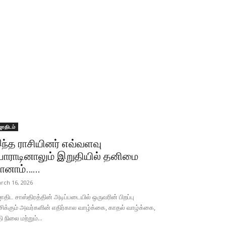
ோதிடம்
ந்த ராசியினர் எவ்வளவு
ோராடினாலும் இறுதியில் தனிமை
ானாம்…...
rch 16, 2026
திட சாஸ்திரத்தின் அடிப்படையில் ஒருவரின் பிறப்பு
சிக்கும் அவர்களின் எதிர்கால வாழ்க்கை, காதல் வாழ்க்கை,
தி நிலை மற்றும்...