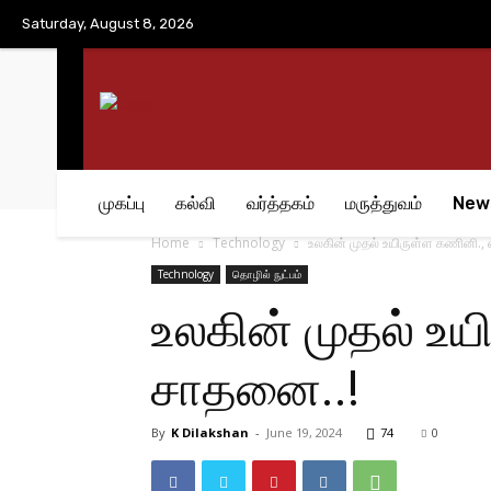
No menu items!
Saturday, August 8, 2026
முகப்பு
கல்வி
வர்த்தகம்
மருத்துவம்
New
Home
Technology
உலகின் முதல் உயிருள்ள கணினி., 
Technology
தொழில் நுட்பம்
உலகின் முதல் உய
சாதனை..!
By
K Dilakshan
-
June 19, 2024
74
0