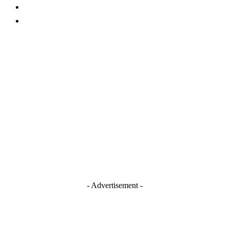
Contact
TERMS AND CONDITIONS
Stay Connected
Blogger
Facebook
Instagram
TikTok
Youtube
- Advertisement -