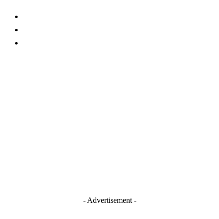
About Us
Contact
TERMS AND CONDITIONS
Stay Connected
Blogger
Facebook
Instagram
TikTok
Youtube
- Advertisement -