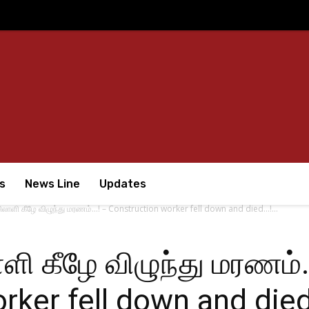
s
News Line
Updates
லாளி கீழே விழுந்து மரணம்…! – Construction worker fell down and died…!...
ளி கீழே விழுந்து மரணம்
rker fell down and died