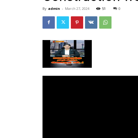
By
admin
-
March 27, 2024
51
0