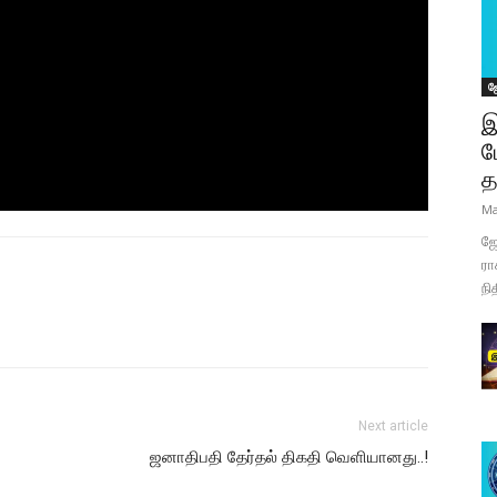
ஜ
இ
ப
த
Ma
ஜோ
ரா
நி
Next article
ஜனாதிபதி தேர்தல் திகதி வெளியானது..!