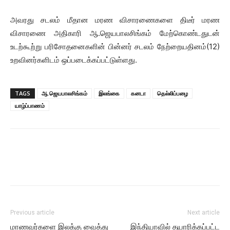
அவரது சடலம் மீதான மரண விசாரணைகளை திடீர் மரண
விசாரணை அதிகாரி ஆ.ஜெயபாலசிங்கம் மேற்கொண்டதுடன்
உடற்கூற்று பரிசோதனைகளின் பின்னர் சடலம் நேற்றையதினம்(12)
உறவினர்களிடம் ஒப்படைக்கப்பட்டுள்ளது.
TAGS
ஆ.ஜெயபாலசிங்கம்
இலங்கை
கனடா
தெல்லிப்பழை
யாழ்ப்பாணம்
Previous article
Next article
மாணவர்களை இலக்கு வைத்து
இந்தியாவில் தயாரிக்கப்பட்ட