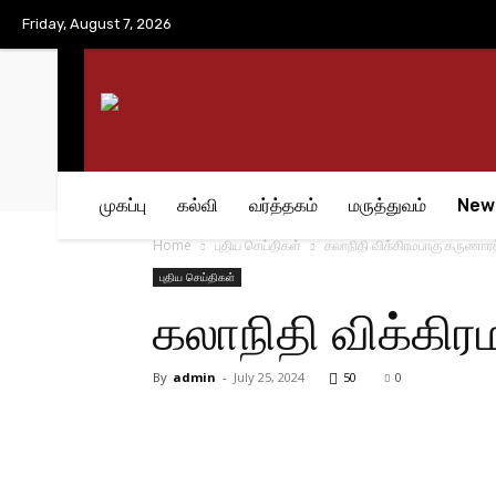
No menu items!
Friday, August 7, 2026
முகப்பு
கல்வி
வர்த்தகம்
மருத்துவம்
New
Home
புதிய செய்திகள்
கலாநிதி விக்கிரமபாகு கருணார
புதிய செய்திகள்
கலாநிதி விக்கி
By
admin
-
July 25, 2024
50
0