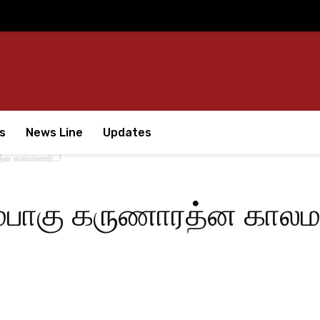
s
News Line
Updates
த்ன காலமானார்…!
ரமபாகு கருணாரத்ன காலம