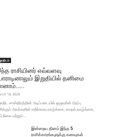
ோதிடம்
ந்த ராசியினர் எவ்வளவு
ோராடினாலும் இறுதியில் தனிமை
ானாம்…...
rch 16, 2026
திட சாஸ்திரத்தின் அடிப்படையில் ஒருவரின் பிறப்பு
சிக்கும் அவர்களின் எதிர்கால வாழ்க்கை, காதல் வாழ்க்கை,
தி நிலை மற்றும்...
இன்றைய தினம் இந்த 5
ராசிக்காரங்களுக்கு கனவுகள்