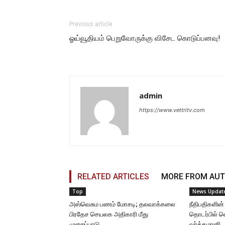
Previous article
ஓய்வூதியம் பெறுவோருக்கு விசேட கொடுப்பனவு!
admin
https://www.vettritv.com
RELATED ARTICLES
MORE FROM AU
Top
News Updat
அஸ்வெசும பணம் மோசடி; தலவாக்கலை
நீதிபதிகளின்
பிரதேச செயலக அதிகாரி மீது
தொடர்பில் 
முறைப்பாடு
வர்த்தமானி