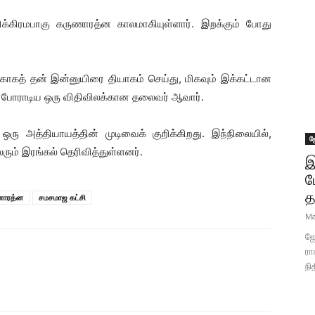
க்கிரமபாகு கருணாரத்ன காலமாகியுள்ளார். இறக்கும் போது
காகத் தன் இன்னுயிரை தியாகம் செய்து, மிகவும் இக்கட்டான
 போராடிய ஒரு விதிவிலக்கான தலைவர் ஆவார்.
ரு அத்தியாயத்தின் முடிவைக் குறிக்கிறது. இந்நிலையில்,
ஜ
ம் இரங்கல் தெரிவித்துள்ளனர்.
இ
ப
த
ுணாரத்ன
சமசமாஜ கட்சி
Ma
ஜோ
ரா
நி