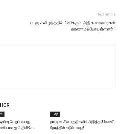
Next article
படகு கவிழ்ந்ததில் 150க்கும் அதிகமானவர்கள்
காணாமல்போயுள்ளனர் !
THOR
es
Top
 ஓய்வு பெறும் வயது
நாட்டின் சில பகுதிகளில் அடுத்த 36 மணி
வெளியானது அதிவிசேட
நேரத்தில் கடும் மழை!