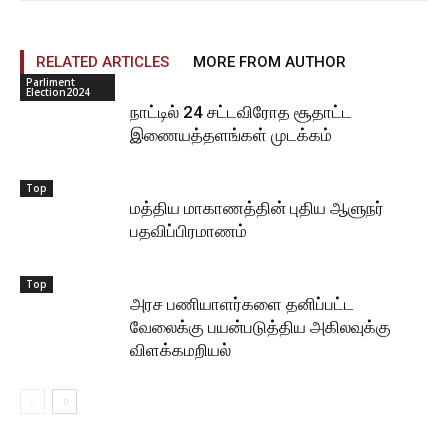
RELATED ARTICLES
MORE FROM AUTHOR
Parliment
Election2024
நாட்டில் 24 சட்டவிரோத சூதாட்ட
இணையத்தளங்கள் முடக்கம்
Top
மத்திய மாகாணத்தின் புதிய ஆளுநர்
பதவிப்பிரமாணம்
Top
அரச பணியாளர்களை தனிப்பட்ட
வேலைக்கு பயன்படுத்திய அகிலவுக்கு
விளக்கமறியல்