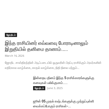
ஜோதிடம்
இந்த ராசியினர் எவ்வளவு போராடினாலும்
இறுதியில் தனிமை தானாம்…...
March 16, 2026
ஜோதிட சாஸ்திரத்தின் அடிப்படையில் ஒருவரின் பிறப்பு ராசிக்கும் அவர்களின்
எதிர்கால வாழ்க்கை, காதல் வாழ்க்கை, நிதி நிலை மற்றும்...
இன்றைய தினம் இந்த 5 ராசிக்காரங்களுக்கு
கனவுகள் பலிக்குமாம்.....
June 3, 2025
ஜோதிடம்
ஜூன் 05 முதல் கஷ்டங்களுக்கு முற்றுப்புள்ளி
வைக்கப்போகும் ராசிகள்-...