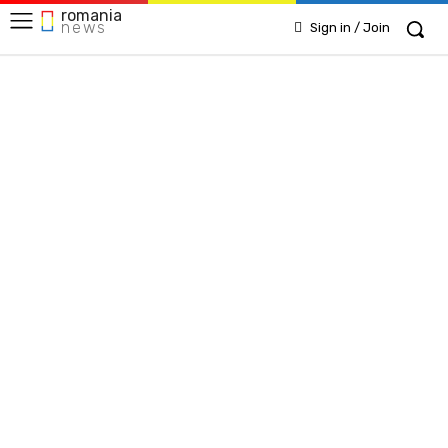
romania
news
Sign in / Join