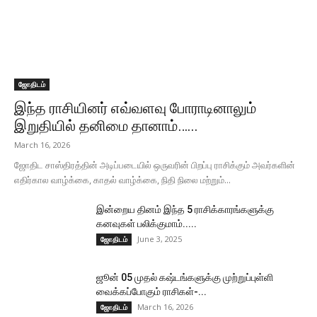
ஜோதிடம்
இந்த ராசியினர் எவ்வளவு போராடினாலும்
இறுதியில் தனிமை தானாம்…...
March 16, 2026
ஜோதிட சாஸ்திரத்தின் அடிப்படையில் ஒருவரின் பிறப்பு ராசிக்கும் அவர்களின்
எதிர்கால வாழ்க்கை, காதல் வாழ்க்கை, நிதி நிலை மற்றும்...
இன்றைய தினம் இந்த 5 ராசிக்காரங்களுக்கு
கனவுகள் பலிக்குமாம்.....
June 3, 2025
ஜோதிடம்
ஜூன் 05 முதல் கஷ்டங்களுக்கு முற்றுப்புள்ளி
வைக்கப்போகும் ராசிகள்-...
March 16, 2026
ஜோதிடம்