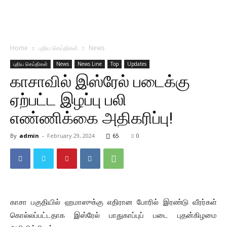
Home
புதிய செய்திகள்
News
புதிய செய்திகள்
News
News Line
Top
Updates
காசாவில் இஸ்ரேல் படைக்கு
ஏற்பட்ட இழப்பு பலி
எண்ணிக்கை அதிகரிப்பு!
By
admin
-
February 29, 2024
65
0
காசா பகுதியில் ஹமாஸுக்கு எதிரான போரில் இரண்டு வீரர்கள்
கொல்லப்பட்டதாக இஸ்ரேல் பாதுகாப்புப் படை புதன்கிழமை