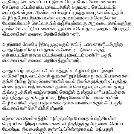
தற்போது செய்கையிடப்பட்டுள்ள பெரும்போக வேளாண்மைச்
செய்கை மட்டக்களப்பு மாவட்டத்தில் அறுவடை செய்யப்பட்டு
வரப்படுகின்றன. அண்மையில் ஏற்பட்டிருந்த மழை வெள்ளத்தில்
அழிந்துபோய் மீதமாகவுள்ள தமது வாழ்வாதாரம் தொழிலான
வேளாண்மைச் செய்கையில் எஞ்சியுள்ளதை அறுவடை செய்வதற்கு
முன்னமே காட்டு யானைகள் துவம்சம் செய்து வருவதாக அப்பகுதி
விவசாயிகள் கவலை தெரிவிக்கின்றனர்.
அதற்காக வேண்டி இரவு முழுவதும் காட்டு யானைகளிடமிருந்து
தமது நெற்பயிரைப் பாதுகாக்க வேண்டிய நிலமைக்குத்
தள்ளப்பட்டுள்ளதாக மட்டக்களப்பு மாவட்டம் மண்டூர் பகுதி
விவசாயிகள் கவலை தெரிவித்துள்ளனர்.
தமது வயற் பகுதியை அண்மித்துள்ள சிறிய சிறிய பற்றைக்
காடுகளிலும், வாய்க்கால் ஓரங்களிலும் இவ்வாறு காட்டுயானைகள்
தங்கி நின்று இரவு வேளைகளில் வயல் நிலங்களுக்குள் உட்புகுந்து
விளைந்த வயல்நிலங்களை துவம்சம் செய்து வருவதனால் தமது
இவ்வருடத்தின் வாழ்வாதாரம் தொழில் இன்னும் பாரிய நட்டத்தை
ஏற்படுத்துவதாக நெற்பயிரை இரவு வேளையில் யானைகளின்
அழிவுகளிலிருந்து பாதுகாக்கதற்காக காவல்காக்கும் அப்பகுதி
விவசாயிகள் தெரிவிக்கின்றனர்.
ஏற்கனவே வெள்ளத்தில் அள்ளுண்டு போனதில் எஞ்சியுள்ள
நெற்பயிரை இரவு பகலாக கண் விழித்திருந்து அறுவடை செய்ய
வேண்டிய நிலமைக்குத் தள்ளப்பட்டுள்ளதாகவும், அப்பகுதி