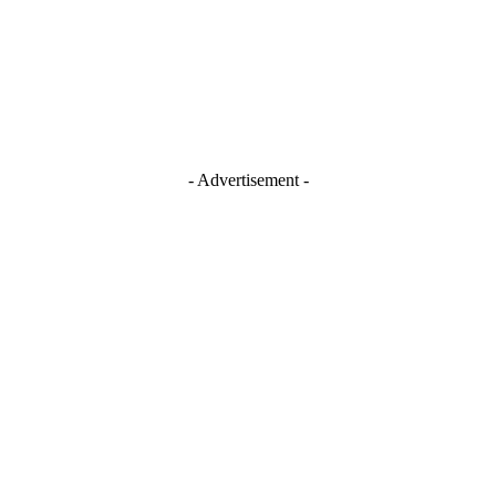
Instagram
TikTok
Youtube
- Advertisement -