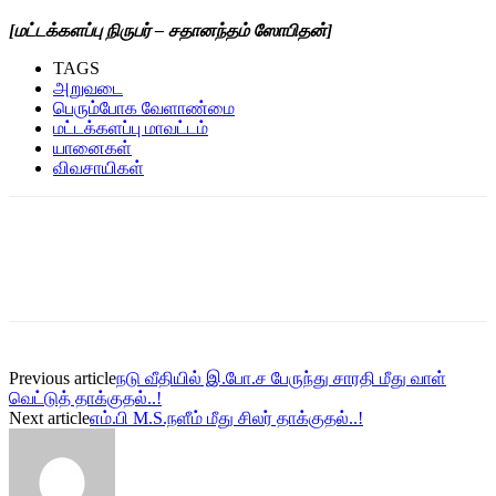
[மட்டக்களப்பு நிருபர் – சதானந்தம் ஸோபிதன்]
TAGS
அறுவடை
பெரும்போக வேளாண்மை
மட்டக்களப்பு மாவட்டம்
யானைகள்
விவசாயிகள்
Previous article
நடு வீதியில் இ.போ.ச பேருந்து சாரதி மீது வாள்
வெட்டுத் தாக்குதல்..!
Next article
எம்.பி M.S.நளீம் மீது சிலர் தாக்குதல்..!