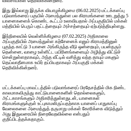
விவசாயிகள் தெரிவிக்கின்றனர்.
இது இவ்வாறு இருக்க வியாழக்கிழமை (06.02.2025) மட்டக்களப்பு
படுவாங்கரைப் பகுயில் அமைந்துள்ள பல கிராமங்களை ஊடறுத்து 5
யானைகளைக் கொண்ட கூட்டம் உலாவியதால் அப்பகுதியில் மக்கள்
மத்தியில் பெரும் பதட்டத்தையும் அச்சத்தையும் ஏற்படுத்தியுள்ளது.
இந்நிலையில் வெள்ளிக்கிழமை (07.02.2025) அதிகாலை
அப்பகுதியில் அமைந்துள்ள கற்சேனைக் எனும் கிராமத்தினுள்
புகுந்த காட்டு 3 யானை அங்கிருந்த வீடு ஒன்றையும், பயன்தரும்
தென்னை, வாழை உள்ளிட்ட பயிரினங்களையும் அழித்து விட்டுச்
சென்றுள்ளதாகவும், அந்த வீட்டில் வசித்து வந்த தாயும் மகளும்
தெய்வாதீனமாக உயிர் தப்பியதாகவும் அப்பகுதி மக்கள்
தெரிவிக்கின்றனர்.
மட்டக்களப்பு மாவட்டத்தில் படுவாங்கரைப் பிரதேசத்தில் மிக நிண்ட
காலமாகவிருந்து காட்டுயானைகளின் தொல்லைகளும்,
அட்டகாசங்களும் அதிகரித்துள்ளதுடன், யானைகள்
கிராமங்களுக்குள் உட்புகாமலிருப்பதற்காக யானைப் பாதுகாப்பு
வேலைகளை அமைத்துத் தருமாறு மக்கள் கோரிக்கை விடுத்தும்
அது இதுவரையில் நிறைவேறவில்லை என்பதும்
குறிப்பிடத்தக்கதாகும்.