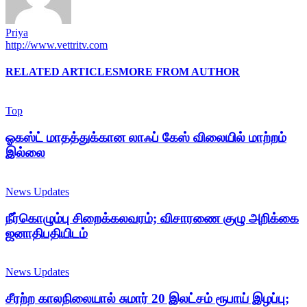
Priya
http://www.vettritv.com
RELATED ARTICLES
MORE FROM AUTHOR
Top
ஓகஸ்ட் மாதத்துக்கான லாஃப் கேஸ் விலையில் மாற்றம்
இல்லை
News Updates
நீர்கொழும்பு சிறைக்கலவரம்; விசாரணை குழு அறிக்கை
ஜனாதிபதியிடம்
News Updates
சீரற்ற காலநிலையால் சுமார் 20 இலட்சம் ரூபாய் இழப்பு;