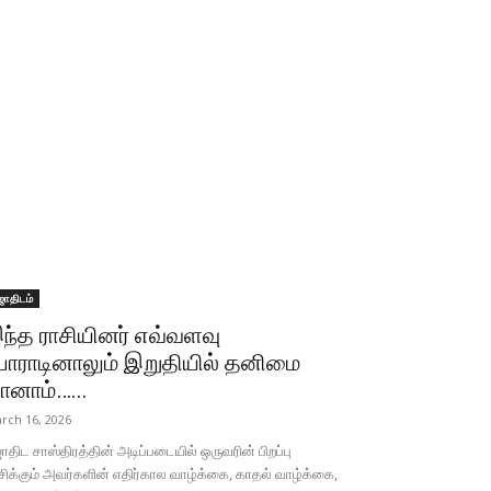
ோதிடம்
ந்த ராசியினர் எவ்வளவு
ோராடினாலும் இறுதியில் தனிமை
ானாம்…...
rch 16, 2026
திட சாஸ்திரத்தின் அடிப்படையில் ஒருவரின் பிறப்பு
சிக்கும் அவர்களின் எதிர்கால வாழ்க்கை, காதல் வாழ்க்கை,