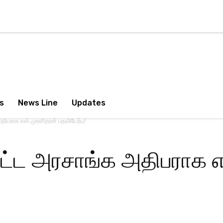
s
News Line
Updates
திபராக எஸ்.முரளிதரன் பதவியேற்பு!
ட்ட அரசாங்க அதிபராக எ