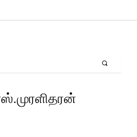
Sign in / Joi
ஸ்.முரளிதரன்