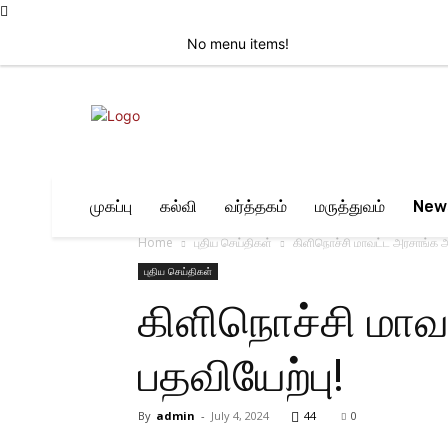
No menu items!
Saturday, August 8, 2026
முகப்பு
கல்வி
வர்த்தகம்
மருத்துவம்
New
Home
புதிய செய்திகள்
கிளிநொச்சி மாவட்ட அரசாங்க அ
புதிய செய்திகள்
கிளிநொச்சி மாவ
பதவியேற்பு!
By
admin
-
July 4, 2024
44
0