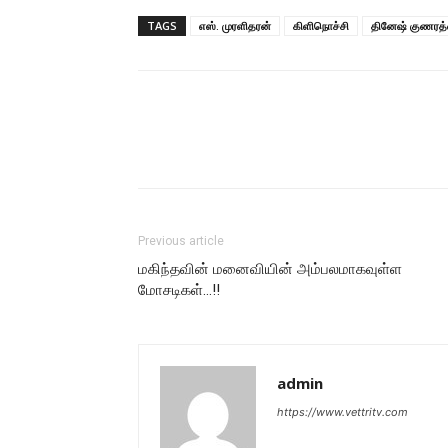
TAGS
எஸ். முரளிதரன்
கிளிநொச்சி
தினேஷ் குணரத
Previous article
மகிந்தவின் மனைவியின் அம்பலமாகவுள்ள
மோசடிகள்…!!
admin
https://www.vettritv.com