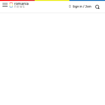
romania
news
Sign in / Join