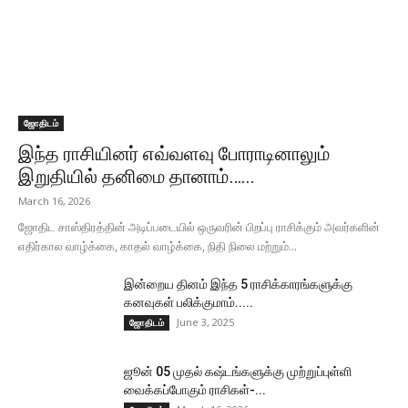
ஜோதிடம்
இந்த ராசியினர் எவ்வளவு போராடினாலும்
இறுதியில் தனிமை தானாம்…...
March 16, 2026
ஜோதிட சாஸ்திரத்தின் அடிப்படையில் ஒருவரின் பிறப்பு ராசிக்கும் அவர்களின்
எதிர்கால வாழ்க்கை, காதல் வாழ்க்கை, நிதி நிலை மற்றும்...
இன்றைய தினம் இந்த 5 ராசிக்காரங்களுக்கு
கனவுகள் பலிக்குமாம்.....
June 3, 2025
ஜோதிடம்
ஜூன் 05 முதல் கஷ்டங்களுக்கு முற்றுப்புள்ளி
வைக்கப்போகும் ராசிகள்-...