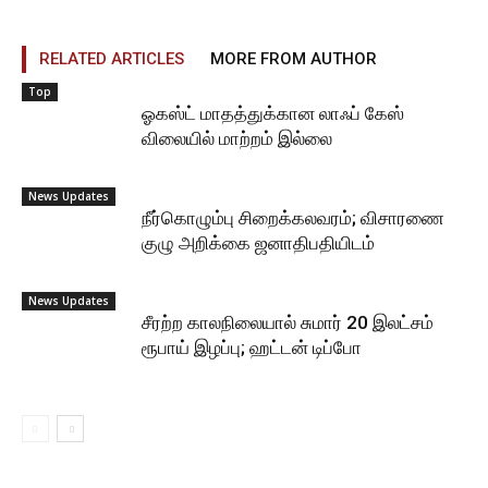
RELATED ARTICLES
MORE FROM AUTHOR
Top
ஓகஸ்ட் மாதத்துக்கான லாஃப் கேஸ்
விலையில் மாற்றம் இல்லை
News Updates
நீர்கொழும்பு சிறைக்கலவரம்; விசாரணை
குழு அறிக்கை ஜனாதிபதியிடம்
News Updates
சீரற்ற காலநிலையால் சுமார் 20 இலட்சம்
ரூபாய் இழப்பு; ஹட்டன் டிப்போ