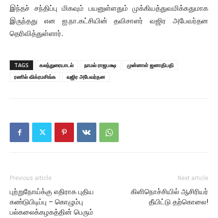
இந்தச் சந்திப்பு மிகவும் பயனுள்ளதும் முக்கியத்துவமிக்கதுமாக
இருந்தது என ஐ.நா.கட்சியின் தவிசாளர் வஜிர அபேவர்தன
தெரிவித்துள்ளார்.
TAGS
கலந்துரையாடல்
நாமல் ராஜபக்ஷ
முன்னாள் ஜனாதிபதி
ரணில் விக்ரமசிங்க
வஜிர அபேவர்தன
Previous article
Next article
புற்றுநோய்க்கு எதிராக புதிய
கிளிநொச்சியில் ஆசிரியர்
கண்டுபிடிப்பு – கொழும்பு
தீயிட்டு தற்கொலை!
பல்கலைக்கழகத்தின் பெரும்