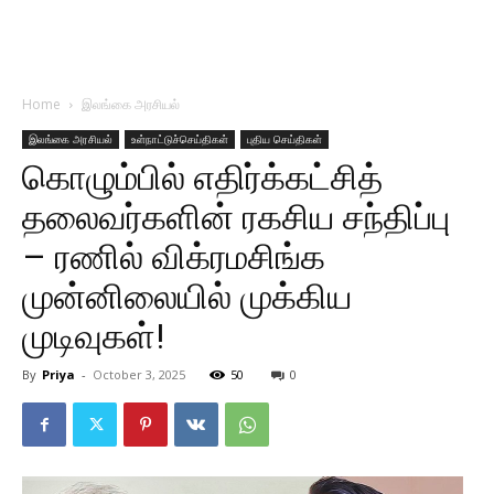
Home
இலங்கை அரசியல்
இலங்கை அரசியல்
உள்நாட்டுச்செய்திகள்
புதிய செய்திகள்
கொழும்பில் எதிர்க்கட்சித்
தலைவர்களின் ரகசிய சந்திப்பு
– ரணில் விக்ரமசிங்க
முன்னிலையில் முக்கிய
முடிவுகள்!
By
Priya
-
October 3, 2025
50
0