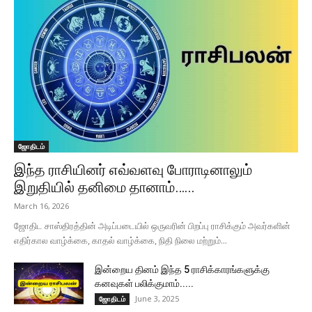
ஜோதிடம்
இந்த ராசியினர் எவ்வளவு போராடினாலும்
இறுதியில் தனிமை தானாம்…...
March 16, 2026
ஜோதிட சாஸ்திரத்தின் அடிப்படையில் ஒருவரின் பிறப்பு ராசிக்கும் அவர்களின்
எதிர்கால வாழ்க்கை, காதல் வாழ்க்கை, நிதி நிலை மற்றும்...
இன்றைய தினம் இந்த 5 ராசிக்காரங்களுக்கு
கனவுகள் பலிக்குமாம்.....
June 3, 2025
ஜோதிடம்