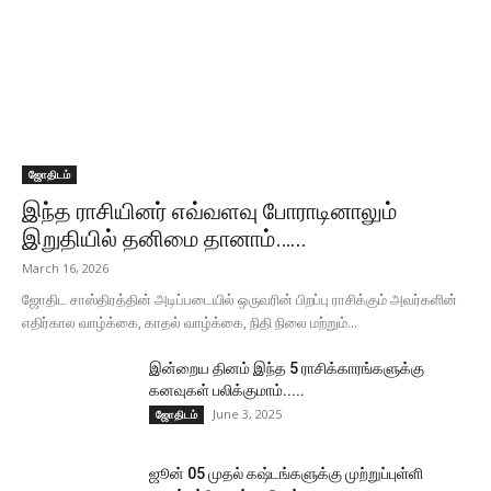
ஜோதிடம்
இந்த ராசியினர் எவ்வளவு போராடினாலும்
இறுதியில் தனிமை தானாம்…...
March 16, 2026
ஜோதிட சாஸ்திரத்தின் அடிப்படையில் ஒருவரின் பிறப்பு ராசிக்கும் அவர்களின்
எதிர்கால வாழ்க்கை, காதல் வாழ்க்கை, நிதி நிலை மற்றும்...
இன்றைய தினம் இந்த 5 ராசிக்காரங்களுக்கு
கனவுகள் பலிக்குமாம்.....
June 3, 2025
ஜோதிடம்
ஜூன் 05 முதல் கஷ்டங்களுக்கு முற்றுப்புள்ளி