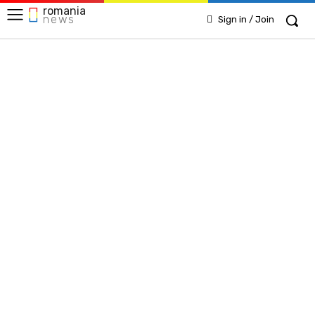
romania
news
Sign in / Join