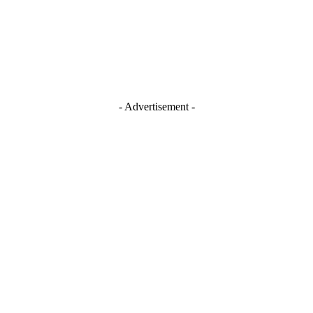
TikTok
Youtube
- Advertisement -