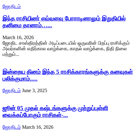
ஜோதிடம்
இந்த ராசியினர் எவ்வளவு போராடினாலும் இறுதியில்
தனிமை தானாம்…...
March 16, 2026
ஜோதிட சாஸ்திரத்தின் அடிப்படையில் ஒருவரின் பிறப்பு ராசிக்கும்
அவர்களின் எதிர்கால வாழ்க்கை, காதல் வாழ்க்கை, நிதி நிலை
மற்றும்...
இன்றைய தினம் இந்த 5 ராசிக்காரங்களுக்கு கனவுகள்
பலிக்குமாம்.....
ஜோதிடம்
June 3, 2025
ஜூன் 05 முதல் கஷ்டங்களுக்கு முற்றுப்புள்ளி
வைக்கப்போகும் ராசிகள்-...
ஜோதிடம்
March 16, 2026