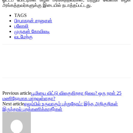
அங்கத்தவர்களுக்கு இடையில் நடாத்தப்பட்டது.
TAGS
பிரபாகரன் சரனுசன்
புலோலி
முருகன் கோவிலடி
வடமேற்கு
Previous article
பூமியை விட்டு விலகுகிறதா நிலவு? ஒரு நாள் 25
மணிநேரமாக மாறவுள்ளதா?
Next article
எலும்பில் உருவாகும் புற்றுநோய்: இந்த அறிகுறிகள்
இருந்தால் புறக்கணிக்காதீர்கள்