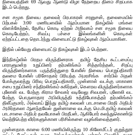
நிலையத்தின் 69 ஆவது ஆண்டு விழா நேற்றைய தினம் சிறப்பாக
இடம் பெற்றது.
சன சமூக நிலைய தலைவர் பிரபாகரன் சரனுசன், தலைமையில்
பிற்பகல் 3:00 மணியளவில் ஆரம்பமான நிகழ்வில் மங்கள
விளக்கேற்றல், தேசிய கொடி ஏற்றல் அறிவகம் சன சமூக நிலைய
கொடியேற்றம், சிவப்பு பச்சை இல்லங்களின் கொடிகள்
ஏற்றப்பட்டதை தொடர்ந்து விளையாட்டு நிகழ்வுகள் ஆரம்பமாகின.
இதில் பல்வேறு விளையாட்டு நிகழ்வுகள் இடம் பெற்றன.
இந்நிகழ்வில் பிரதம விருந்தினராக தமிழ் தேசிய கூட்டமைப்பு
பாராளுமன்ற உறுப்பினர் தர்மலிங்கம் சித்தார்த்தன், சிறப்பு
விருந்தினர்களாக பருத்தித்துறை போலீஸ் நிலைய பொறுப்திகாரி
தலமை போலீஸ் பரிசோதகர் பிரியந்த அமரசிங்க சார்பில் அதன்
போக்குவரத்து பிரிவு பொறுப்பதிகாரி, முன்னாள் வடக்கு மாகாண
சபை உறுப்பினர் சந்திரலிங்கம் சுகிர்தன், கௌரவ விருந்தினர்களாக
புலோலி வட மேற்கு கிராம சேவகர் வடிவேலு சிவபரன், புலோலி வட
மேற்கு பொருளாதார அபிவிருத்தி உத்தியோகத்தர் தர்மலிங்கம்
திலீப்குமார், அல்வாய் இந்து தமிழ் கலவன் பாடசாலை பிரதி அதிபர்
அமிர்தகலா ஆனந்தவேல் துன்னாலை வடக்கு மெ.மி.தமிழ் கலவன்
பாடசாலை அதிபர் தவயோகன் பிரதீபன், ஆகியோர் கலந்துகொண்டு
வெற்றிபெற்ற வீரர்களுக்கான பரிசில்களை வழங்கிவைத்தனர்.
முன்னதாக காலை 6:00 மணியிலிருந்து 10 கிலோமீட்டர் குறுந்தூர
ஓட்டப் போட்டிகள் கழக அங்கத்தவர்கள், மற்றும் வெளிக் கழக