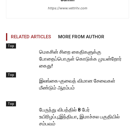
https://www.vettritv.com
RELATED ARTICLES
MORE FROM AUTHOR
Top
மெகசின் சிறை கைதிகளுக்கு
போதைப்பொருள் கொடுக்க முயன்றோர்
கைது!
Top
இலங்கை-குவைத் விமான சேவைகள்
மீண்டும் ஆரம்பம்
Top
பேருந்து விபத்தில் 8 பேர்
உயிரிழப்பு;இந்தியா, இமாச்சல பகுதியில்
சம்பவம்