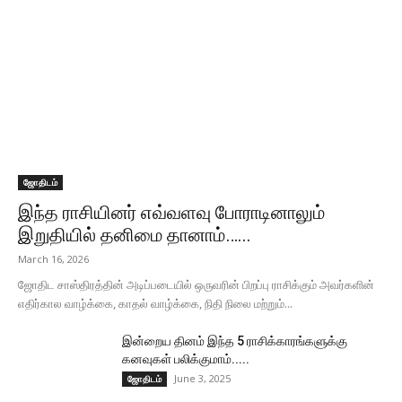
ஜோதிடம்
இந்த ராசியினர் எவ்வளவு போராடினாலும்
இறுதியில் தனிமை தானாம்…...
March 16, 2026
ஜோதிட சாஸ்திரத்தின் அடிப்படையில் ஒருவரின் பிறப்பு ராசிக்கும் அவர்களின்
எதிர்கால வாழ்க்கை, காதல் வாழ்க்கை, நிதி நிலை மற்றும்...
இன்றைய தினம் இந்த 5 ராசிக்காரங்களுக்கு
கனவுகள் பலிக்குமாம்.....
June 3, 2025
ஜோதிடம்