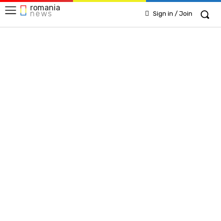
romania
news
Sign in / Join