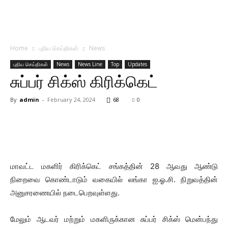
Home
புதிய செய்திகள்
News
புதிய செய்திகள்
News
News Line
Top
Updates
சுப்பர் சிக்ஸ் கிரிக்கெட்
By
admin
-
February 24, 2024
68
0
மாவட்ட மகளிர் கிரிக்கெட் சங்கத்தின் 28 ஆவது ஆண்டு
நிறைவை கொண்டாடும் வகையில் லங்கா ஐ.ஓ.சி. நிறுவத்தின்
அனுசரணையில் நடைபெறவுள்ளது.
மேலும் ஆடவர் மற்றும் மகளிருக்கான சுப்பர் சிக்ஸ் மென்பந்து