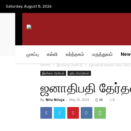
No menu items!
Saturday, August 8, 2026
முகப்பு
கல்வி
வர்த்தகம்
மருத்துவம்
New
Home
இலங்கை அரசியல்
ஜனாதிபதி தேர்தல் தொடர்பில் ஜீ.
இலங்கை அரசியல்
புதிய செய்திகள்
ஜனாதிபதி தேர்தல் 
By
Nilu Niluja
-
May 30, 2024
66
0