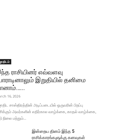
ோதிடம்
ந்த ராசியினர் எவ்வளவு
ோராடினாலும் இறுதியில் தனிமை
ானாம்…...
rch 16, 2026
திட சாஸ்திரத்தின் அடிப்படையில் ஒருவரின் பிறப்பு
சிக்கும் அவர்களின் எதிர்கால வாழ்க்கை, காதல் வாழ்க்கை,
தி நிலை மற்றும்...
இன்றைய தினம் இந்த 5
ராசிக்காரங்களுக்கு கனவுகள்