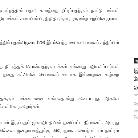
ன்றத்தின் பதவி காலத்தை நீட்டிப்பதற்கும் நாட்டு மக்கள்
ர மக்கள் சபையின் பிரதிநிதியும்,பாராளுமன்ற உறுப்பினருமான
த்தில் புதன்கிழமை (29) இடம்பெற்ற ஊடகவியலாளர் சந்திப்பில்
ஜ
ீட்டித்துக் கொள்வதற்கு மக்கள் எவ்வாறு பதிலளிப்பார்கள்
இ
தி தனது கட்சியின் செயலாளர் ஊடாக இவ்வாறான கூற்றை
ப
த
Ma
்றத்துக்கும் மக்களாணை என்பதொன்று கிடையாது. ஆகவே
ஜோ
்கள் கோருகிறார்கள்.
ரா
நி
டாமல் இருப்பதும் ஜனாதிபதியின் தனிப்பட்ட தீர்மானம். அவரது
வில்லை. ஜனநாயகத்துக்கு விரோதமாக செயற்பட்டால் நாட்டில்