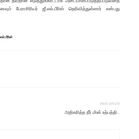
ில் தான் தவறான எடுத்துக்காட்டாக அடையாளப்படுத்தப்படுவதை
ம் பேராசிரியர் ஜீ.எல்.பீரிஸ் தெரிவித்துள்ளார் என்பது
எல்.பீரிஸ்
Next article
அதிகரித்த நீர் மின் உற்பத்தி…