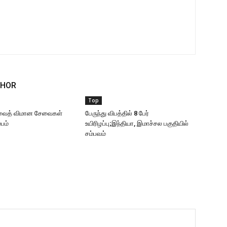
THOR
Top
வைத் விமான சேவைகள்
பேருந்து விபத்தில் 8 பேர்
்பம்
உயிரிழப்பு;இந்தியா, இமாச்சல பகுதியில்
சம்பவம்