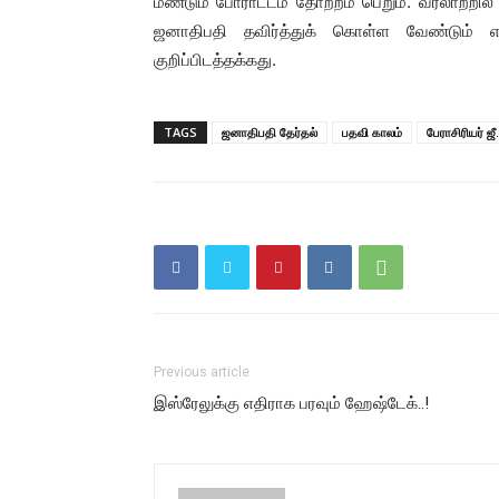
மீண்டும் போராட்டம் தோற்றம் பெறும். வரலாற்ற
ஜனாதிபதி தவிர்த்துக் கொள்ள வேண்டும் எனவு
குறிப்பிடத்தக்கது.
TAGS
ஜனாதிபதி தேர்தல்
பதவி காலம்
பேராசிரியர் ஜீ.
Previous article
இஸ்ரேலுக்கு எதிராக பரவும் ஹேஷ்டேக்..!