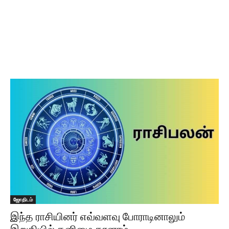
ஜோதிடம்
இந்த ராசியினர் எவ்வளவு போராடினாலும்