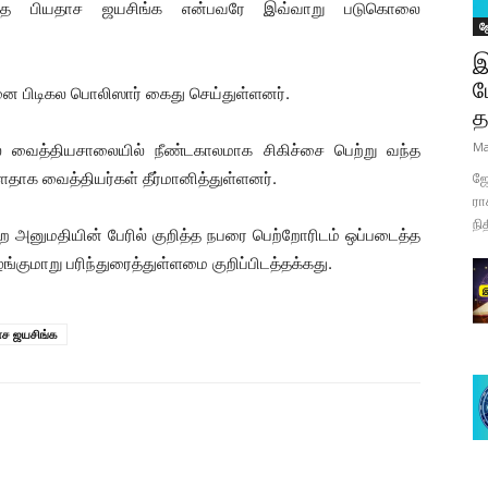
ர்ந்த பியதாச ஜயசிங்க என்பவரே இவ்வாறு படுகொலை
ஜ
இ
ப
 பிடிகல பொலிஸார் கைது செய்துள்ளனர்.
த
Ma
 வைத்தியசாலையில் நீண்டகாலமாக சிகிச்சை பெற்று வந்த
ளதாக வைத்தியர்கள் தீர்மானித்துள்ளனர்.
ஜோ
ரா
நி
ற அனுமதியின் பேரில் குறித்த நபரை பெற்றோரிடம் ஒப்படைத்த
்குமாறு பரிந்துரைத்துள்ளமை குறிப்பிடத்தக்கது.
ாச ஜயசிங்க