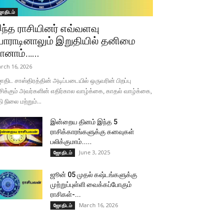
ோதிடம்
ந்த ராசியினர் எவ்வளவு
ோராடினாலும் இறுதியில் தனிமை
ானாம்…...
rch 16, 2026
திட சாஸ்திரத்தின் அடிப்படையில் ஒருவரின் பிறப்பு
சிக்கும் அவர்களின் எதிர்கால வாழ்க்கை, காதல் வாழ்க்கை,
தி நிலை மற்றும்...
இன்றைய தினம் இந்த 5
ராசிக்காரங்களுக்கு கனவுகள்
பலிக்குமாம்.....
June 3, 2025
ஜோதிடம்
ஜூன் 05 முதல் கஷ்டங்களுக்கு
முற்றுப்புள்ளி வைக்கப்போகும்
ராசிகள்-...
March 16, 2026
ஜோதிடம்