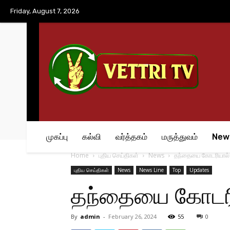
No menu items!
Friday, August 7, 2026
முகப்பு
கல்வி
வர்த்தகம்
மருத்துவம்
New
Home
புதிய செய்திகள்
News
தந்தையை கோடரியால் 
புதிய செய்திகள்
News
News Line
Top
Updates
தந்தையை கோடரி
By
admin
-
February 26, 2024
55
0