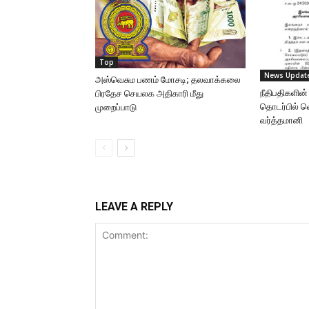
Top
News Updat
அஸ்வெசும பணம் மோசடி; தலவாக்கலை
நீதிபதிகளின்
பிரதேச செயலக அதிகாரி மீது
தொடர்பில் 
முறைப்பாடு
வர்த்தமானி
LEAVE A REPLY