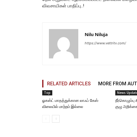
விவசாயிகள் பாதிப்பு..!
Nilu Niluja
https://www.vettritv.com/
RELATED ARTICLES
MORE FROM AU
Top
News Updat
ஓகஸ்ட் மாதத்துக்கான லாஃப் கேஸ்
நீர்கொழும்ப
விலையில் மாற்றம் இல்லை
குழு அறிக்க