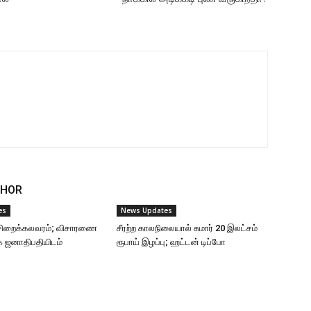
THOR
es
News Updates
ு சிறைக்கலவரம்; விசாரணை
சீரற்ற காலநிலையால் சுமார் 20 இலட்சம்
ை ஜனாதிபதியிடம்
ரூபாய் இழப்பு; ஹட்டன் டிப்போ