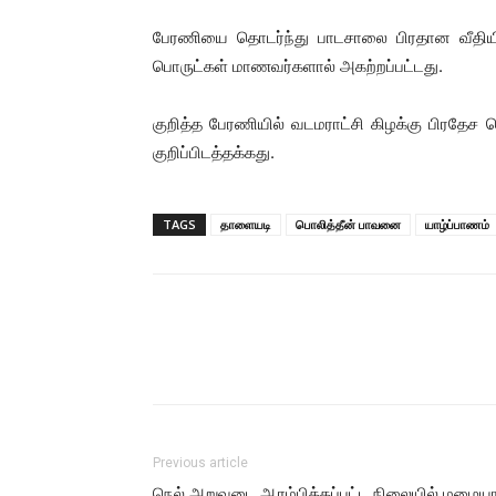
பேரணியை தொடர்ந்து பாடசாலை பிரதான வீதியின்
பொருட்கள் மாணவர்களால் அகற்றப்பட்டது.
குறித்த பேரணியில் வடமராட்சி கிழக்கு பிரதேச
குறிப்பிடத்தக்கது.
TAGS
தாளையடி
பொலித்தீன் பாவனை
யாழ்ப்பாணம்
Previous article
நெல் அறுவடை ஆரம்பிக்கப்பட்ட நிலையில் மழையா