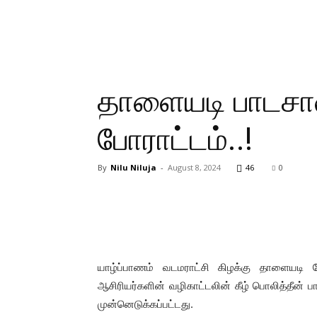
தாளையடி பாடசால
போராட்டம்..!
By
Nilu Niluja
-
August 8, 2024
46
0
யாழ்ப்பாணம் வடமராட்சி கிழக்கு தாளையடி
ஆசிரியர்களின் வழிகாட்டலின் கீழ் பொலித்தீன்
முன்னெடுக்கப்பட்டது.