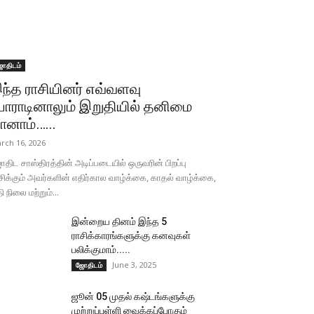
ோதிடம்
ந்த ராசியினர் எவ்வளவு
ோராடினாலும் இறுதியில் தனிமை
ானாம்…...
rch 16, 2026
திட சாஸ்திரத்தின் அடிப்படையில் ஒருவரின் பிறப்பு
சிக்கும் அவர்களின் எதிர்கால வாழ்க்கை, காதல் வாழ்க்கை,
தி நிலை மற்றும்...
இன்றைய தினம் இந்த 5
ராசிக்காரங்களுக்கு கனவுகள்
பலிக்குமாம்.....
June 3, 2025
ஜோதிடம்
ஜூன் 05 முதல் கஷ்டங்களுக்கு
முற்றுப்புள்ளி வைக்கப்போகும்