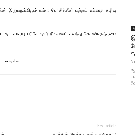
 இருமருங்கிலும் உள்ள பொலித்தீன் மற்றும் உக்காத கழிவு
ஜ
 பொது சுகாதார பரிசோதகர் நிரூபனும் கலந்து கொண்டிருந்தமை
இ
ப
த
வடமராட்சி
Ma
ஜோ
ரா
நி
Next article
ல்
நாக்கில் அடிக்கடி புண் வருகிறதா?