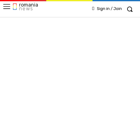
romania
news
Sign in / Join