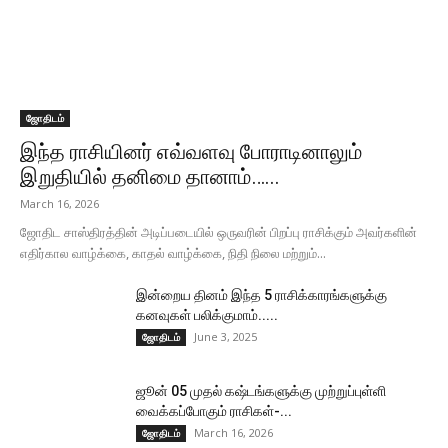
ஜோதிடம்
இந்த ராசியினர் எவ்வளவு போராடினாலும்
இறுதியில் தனிமை தானாம்…...
March 16, 2026
ஜோதிட சாஸ்திரத்தின் அடிப்படையில் ஒருவரின் பிறப்பு ராசிக்கும் அவர்களின்
எதிர்கால வாழ்க்கை, காதல் வாழ்க்கை, நிதி நிலை மற்றும்...
இன்றைய தினம் இந்த 5 ராசிக்காரங்களுக்கு
கனவுகள் பலிக்குமாம்.....
June 3, 2025
ஜோதிடம்
ஜூன் 05 முதல் கஷ்டங்களுக்கு முற்றுப்புள்ளி
வைக்கப்போகும் ராசிகள்-...
March 16, 2026
ஜோதிடம்