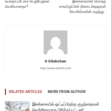
உயர்தரப்பரீட்சை பெறுபேறுகள்
இலங்கையின் மொத்த
வெளியானதா?
கையிருப்பின் நிலை; ஷெஹான்
சேமசிங்கவின் கருத்து…
K Dilakshan
http://www.vettritv.com
RELATED ARTICLES
MORE FROM AUTHOR
இலங்கையில் ஒட்டிப்பிறந்த குழந்தைகள்
வெற்றிகரமாக பிரிக்கப்பட்டன!