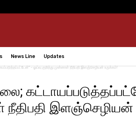
s
News Line
Updates
ாயப்படுத்தப்பட்டேன்” – ஓய்வு குறித்து முன்னாள் நீதிபதி இளஞ்செழியன் உருக்கம்!
்லை; கட்டாயப்படுத்தப்பட்
ள் நீதிபதி இளஞ்செழியன் 