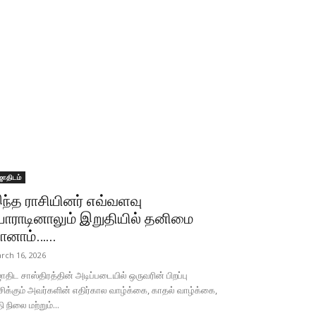
ோதிடம்
ந்த ராசியினர் எவ்வளவு
ோராடினாலும் இறுதியில் தனிமை
ானாம்…...
rch 16, 2026
திட சாஸ்திரத்தின் அடிப்படையில் ஒருவரின் பிறப்பு
சிக்கும் அவர்களின் எதிர்கால வாழ்க்கை, காதல் வாழ்க்கை,
தி நிலை மற்றும்...