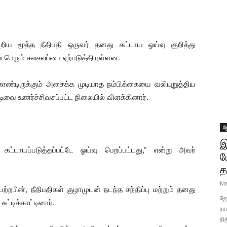
றிய மூத்த நீதிபதி ஒருவர் தனது கட்டாய ஓய்வு குறித்து
ல் பெரும் சலசலப்பை ஏற்படுத்தியுள்ளன.
 கொண்டிருக்கும் அசைக்க முடியாத நம்பிக்கையை வலியுறுத்திய
ிவை உணர்ச்சிவசப்பட்ட நிலையில் விளக்கினார்.
ஜ
இ
கட்டாயப்படுத்தப்பட்டே ஓய்வு பெறப்பட்டது,” என்று அவர்
ப
த
Ma
பின், நீதிபதிகள் குழாமுடன் நடந்த சந்திப்பு மற்றும் தனது
ஜோ
ட்டிக்காட்டினார்.
ரா
நி