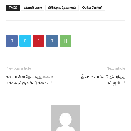
TAGS
கல்வாரி மலை
கிறிஸ்தவ தேவாலயம்
பெரிய வெள்ளி
Previous article
Next article
கனடாவில் நோய்த்தாக்கம்
இலங்கையில் அதிகரித்த
மக்களுக்கு எச்சரிக்கை ..!
எச்.ஐ.வி ..!