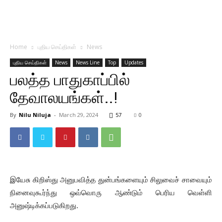
Home
புதிய செய்திகள்
News
புதிய செய்திகள்
News
News Line
Top
Updates
பலத்த பாதுகாப்பில்
தேவாலயங்கள்..!
By
Nilu Niluja
-
March 29, 2024
57
0
இயேசு கிறிஸ்து அனுபவித்த துன்பங்களையும் சிலுவைச் சாவையும்
நினைவுகூர்ந்து ஒவ்வொரு ஆண்டும் பெரிய வெள்ளி
அனுஷ்டிக்கப்படுகிறது.