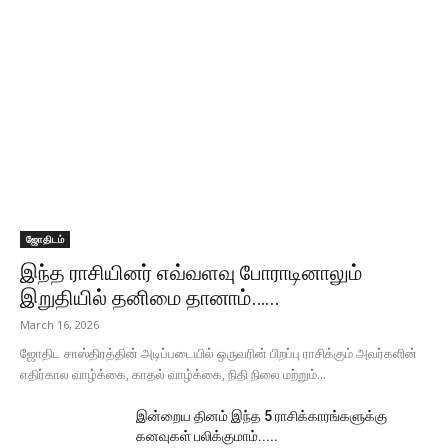
ஜோதிடம்
இந்த ராசியினர் எவ்வளவு போராடினாலும்
இறுதியில் தனிமை தானாம்…...
March 16, 2026
ஜோதிட சாஸ்திரத்தின் அடிப்படையில் ஒருவரின் பிறப்பு ராசிக்கும் அவர்களின்
எதிர்கால வாழ்க்கை, காதல் வாழ்க்கை, நிதி நிலை மற்றும்...
இன்றைய தினம் இந்த 5 ராசிக்காரங்களுக்கு
கனவுகள் பலிக்குமாம்.....