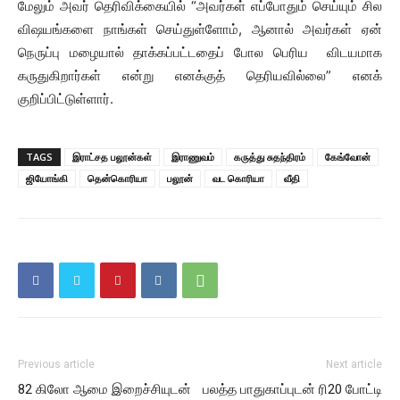
மேலும் அவர் தெரிவிக்கையில் “அவர்கள் எப்போதும் செய்யும் சில
விஷயங்களை நாங்கள் செய்துள்ளோம், ஆனால் அவர்கள் ஏன்
நெருப்பு மழையால் தாக்கப்பட்டதைப் போல பெரிய விடயமாக
கருதுகிறார்கள் என்று எனக்குத் தெரியவில்லை” எனக்
குறிப்பிட்டுள்ளார்.
TAGS
இராட்சத பலூன்கள்
இராணுவம்
கருத்து சுதந்திரம்
கேங்வோன்
ஜியோங்கி
தென்கொரியா
பலூன்
வட கொரியா
வீதி
Previous article
Next article
82 கிலோ ஆமை இறைச்சியுடன்
பலத்த பாதுகாப்புடன் ரி20 போட்டி