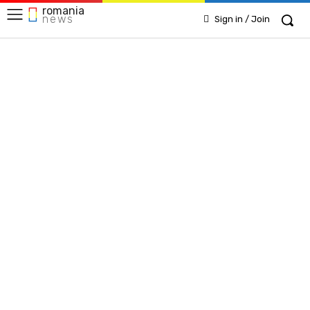
romania
news
Sign in / Join