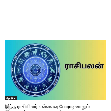
ஜோதிடம்
இந்த ராசியினர் எவ்வளவு போராடினாலும்