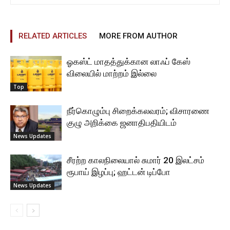
RELATED ARTICLES
MORE FROM AUTHOR
ஓகஸ்ட் மாதத்துக்கான லாஃப் கேஸ்
விலையில் மாற்றம் இல்லை
Top
நீர்கொழும்பு சிறைக்கலவரம்; விசாரணை
குழு அறிக்கை ஜனாதிபதியிடம்
News Updates
சீரற்ற காலநிலையால் சுமார் 20 இலட்சம்
ரூபாய் இழப்பு; ஹட்டன் டிப்போ
News Updates