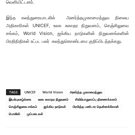
வெளியிட்டனர்.
இந்த கலந்துரையாடலில் அனர்த்தமுகாமைத்துவ நிலைய
அதிகாரிகள் UNICEF, உலக சுகாதர நிறுவனம், செஞ்சிலுவை
சங்கம், World Vision, ஜக்கிய நாடுகளின் நிறுவனங்களின்
பிரதிநிதிகள் உட்பட பலர் கலந்துகொண்டமை குறிப்பிடத்தக்கது.
TAGS
UNICEF
World Vision
அனர்த்த முகாமைத்துவ
இயல்புவாழ்க்கை
உலக சுகாதர நிறுவனம்
சிவில்பாதுகாப்பு திணைக்களம்
செஞ்சிலுவை சங்கம்
ஜக்கிய நாடுகள்
பிரமித்த பண்டார தென்னக்கோன்
பொலிஸ்
முப்படைகள்