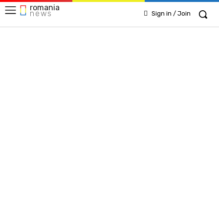
romania
news
Sign in / Join