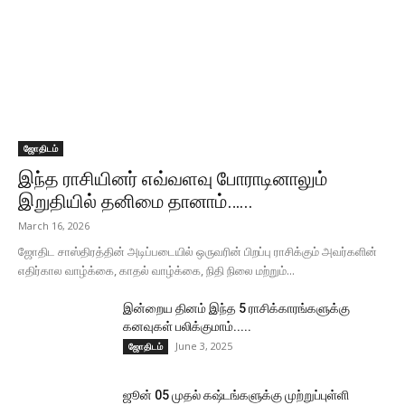
ஜோதிடம்
இந்த ராசியினர் எவ்வளவு போராடினாலும்
இறுதியில் தனிமை தானாம்…...
March 16, 2026
ஜோதிட சாஸ்திரத்தின் அடிப்படையில் ஒருவரின் பிறப்பு ராசிக்கும் அவர்களின்
எதிர்கால வாழ்க்கை, காதல் வாழ்க்கை, நிதி நிலை மற்றும்...
இன்றைய தினம் இந்த 5 ராசிக்காரங்களுக்கு
கனவுகள் பலிக்குமாம்.....
June 3, 2025
ஜோதிடம்
ஜூன் 05 முதல் கஷ்டங்களுக்கு முற்றுப்புள்ளி