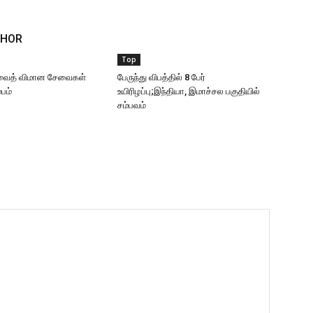
THOR
Top
வைத் விமான சேவைகள்
பேருந்து விபத்தில் 8 பேர்
்பம்
உயிரிழப்பு;இந்தியா, இமாச்சல பகுதியில்
சம்பவம்