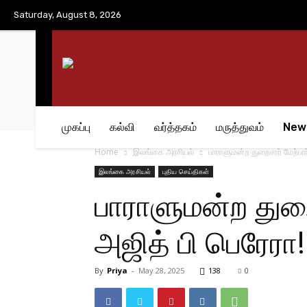
No menu items!
Saturday, August 8, 2026
முகப்பு
கல்வி
வர்த்தகம்
மருத்துவம்
New
Home
இலங்கை அரசியல்
பாராளுமன்ற துறைசார் மேற்பா
இலங்கை அரசியல்
புதிய செய்திகள்
பாராளுமன்ற துற
அஜித் பி பெரேரா!
By
Priya
-
May 28, 2025
138
0