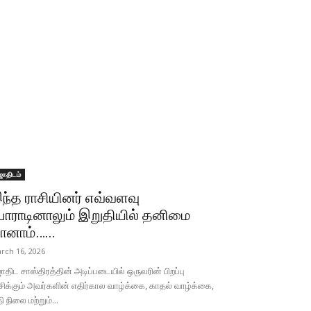
ோதிடம்
ந்த ராசியினர் எவ்வளவு
ோராடினாலும் இறுதியில் தனிமை
ானாம்…...
rch 16, 2026
திட சாஸ்திரத்தின் அடிப்படையில் ஒருவரின் பிறப்பு
சிக்கும் அவர்களின் எதிர்கால வாழ்க்கை, காதல் வாழ்க்கை,
தி நிலை மற்றும்...