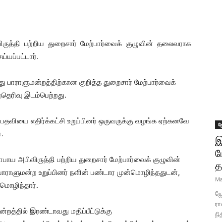
ிருத்தி பற்றிய துறைசார் மேற்பார்வைக் குழுவின் தலைவராக
்யப்பட்டார்.
து பாராளுமன்றத்திற்கான குறித்த துறைசார் மேற்பார்வைக்
்தெரிவு இடம்பெற்றது.
 பதவியை எதிர்க்கட்சி உறுப்பினர் ஒருவருக்கு வழங்க ஏற்கனவே
ஜ
ன.
இ
ப
ோபாய அபிவிருத்தி பற்றிய துறைசார் மேற்பார்வைக் குழுவின்
த
ாராளுமன்ற உறுப்பினர் நளின் பண்டார முன்மொழிந்ததுடன்,
Ma
மொழிந்தார்.
ஜோ
ரா
றத்தில் இரண்டாவது மதிப்பீட்டுக்கு
நி