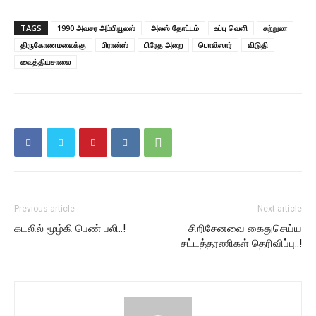
TAGS
1990 அவசர அம்பியூலஸ்
அலஸ் தோட்டம்
உப்பு வெளி
சுற்றுலா
திருகோணமலைக்கு
பிரான்ஸ்
பிரேத அறை
பொலிஸார்
விடுதி
வைத்தியசாலை
Previous article
Next article
கடலில் மூழ்கி பெண் பலி..!
சிறிசேனவை கைதுசெய்ய
சட்டத்தரணிகள் தெரிவிப்பு..!