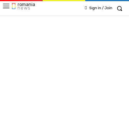
romania
news
Sign in / Join