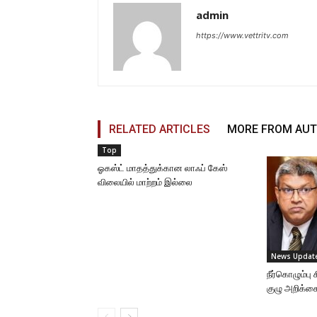
admin
https://www.vettritv.com
RELATED ARTICLES
MORE FROM AU
Top
ஓகஸ்ட் மாதத்துக்கான லாஃப் கேஸ்
விலையில் மாற்றம் இல்லை
News Updat
நீர்கொழும்ப
குழு அறிக்க