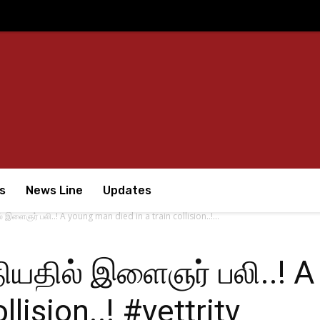
s
News Line
Updates
 இளைஞர் பலி..! A young man died in a train collision..!...
ியதில் இளைஞர் பலி..! 
llision..! #vettritv