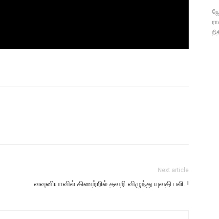
ஜோ
ரா
நி
Next article
வவுனியாவில் கிணற்றில் தவறி விழுந்து யுவதி பலி..!