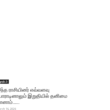
ோதிடம்
ந்த ராசியினர் எவ்வளவு
ோராடினாலும் இறுதியில் தனிமை
ானாம்…...
rch 16, 2026