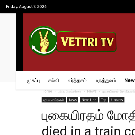
No menu items!
Friday, August 7, 2026
முகப்பு
கல்வி
வர்த்தகம்
மருத்துவம்
New
Home
புதிய செய்திகள்
News
புகையிரதம் மோதியதில்
புதிய செய்திகள்
News
News Line
Top
Updates
புகையிரதம் மோத
died in a train co