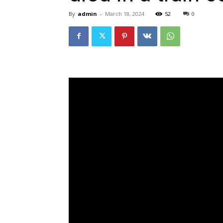
By
admin
-
March 18, 2024
52
0