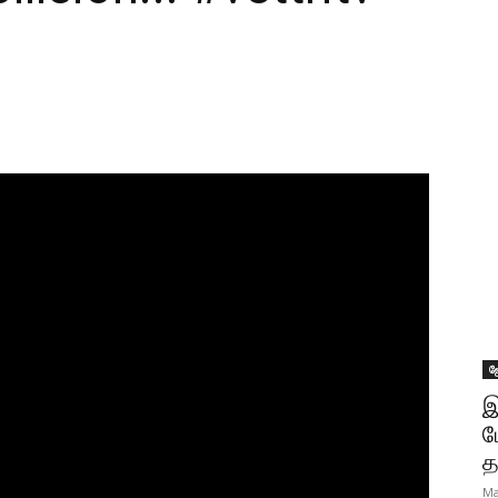
ஜ
இ
ப
த
Ma