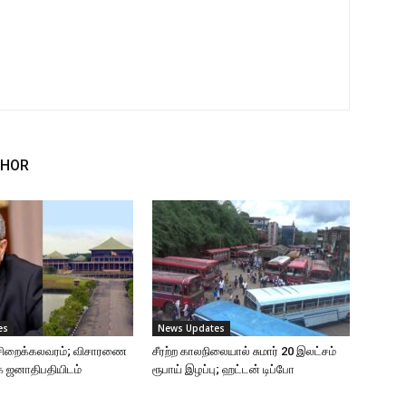
THOR
es
News Updates
ு சிறைக்கலவரம்; விசாரணை
சீரற்ற காலநிலையால் சுமார் 20 இலட்சம்
ை ஜனாதிபதியிடம்
ரூபாய் இழப்பு; ஹட்டன் டிப்போ